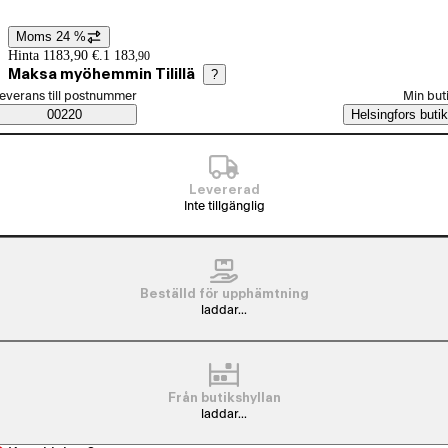
Moms 24 %
Prisinformation
Hinta 1183,90 €.
1 183
,
90
Maksa myöhemmin Tilillä
?
älj beställningssätt
everans till postnummer
Min but
Saatavuustiedot
00220
Helsingfors butik
Levererad
Inte tillgänglig
Beställd för upphämtning
laddar...
Från butikshyllan
laddar...