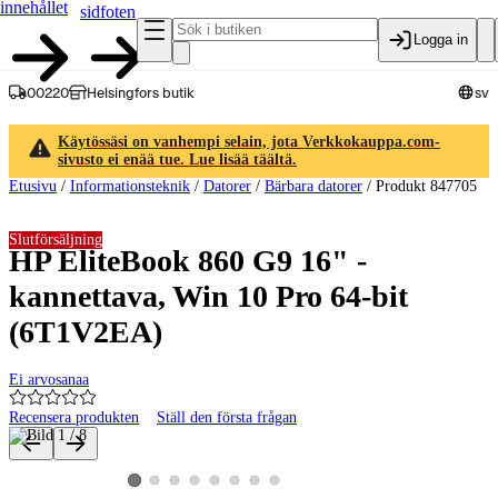
innehållet
sidfoten
Logga in
00220
Helsingfors butik
sv
Käytössäsi on vanhempi selain, jota Verkkokauppa.com-
sivusto ei enää tue. Lue lisää täältä.
Etusivu
/
Informationsteknik
/
Datorer
/
Bärbara datorer
/
Produkt 847705
Slutförsäljning
HP EliteBook 860 G9 16" -
kannettava, Win 10 Pro 64-bit
(6T1V2EA)
Ei arvosanaa
Recensera produkten
Ställ den första frågan
Produktbilder och videor
Visa produktbild 2
Visa produktbild 3
Visa produktbild 4
Visa produktbild 5
Visa produktbild 6
Visa produktbild 7
Visa produktbild 8
Visa produktbild 1