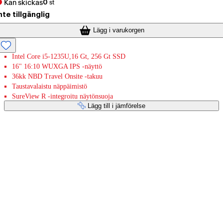
Kan skickas
0
st
nte tillgänglig
Lägg i varukorgen
Intel Core i5-1235U,16 Gt, 256 Gt SSD
16" 16:10 WUXGA IPS -näyttö
36kk NBD Travel Onsite -takuu
Taustavalaistu näppäimistö
SureView R -integroitu näytönsuoja
Lägg till i jämförelse
Betaltjänster