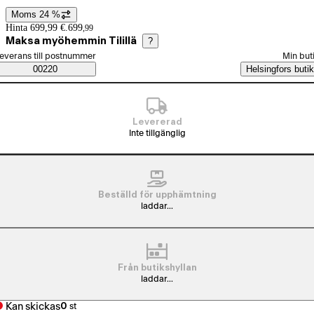
Moms 24 %
Prisinformation
Hinta 699,99 €.
699
,
99
Maksa myöhemmin Tilillä
?
älj beställningssätt
everans till postnummer
Min but
Saatavuustiedot
00220
Helsingfors butik
Levererad
Inte tillgänglig
Beställd för upphämtning
laddar...
Från butikshyllan
laddar...
Kan skickas
0
st