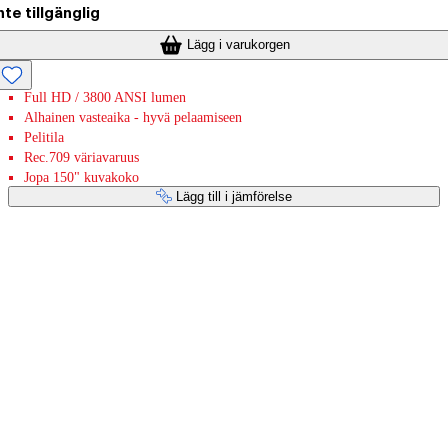
nte tillgänglig
Lägg i varukorgen
Full HD / 3800 ANSI lumen
Alhainen vasteaika - hyvä pelaamiseen
Pelitila
Rec.709 väriavaruus
Jopa 150" kuvakoko
Lägg till i jämförelse
Betaltjänster