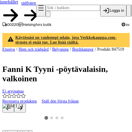
innehållet
sidfoten
Logga in
00220
Helsingfors butik
sv
Käytössäsi on vanhempi selain, jota Verkkokauppa.com-
sivusto ei enää tue. Lue lisää täältä.
Etusivu
/
Hem och trädgård
/
Belysning
/
Bordslampor
/
Produkt 847519
Fanni K Tyyni -pöytävalaisin,
valkoinen
Ei arvosanaa
Recensera produkten
Ställ den första frågan
Produktbilder och videor
Visa produktbild 2
Visa produktbild 3
Visa produktbild 4
Visa produktbild 1