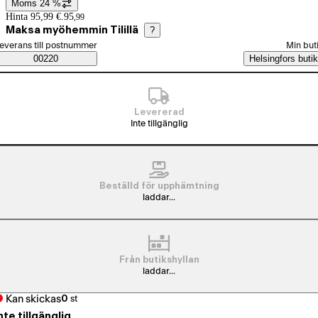
Moms 24 %
Prisinformation
Hinta 95,99 €.
95
,
99
Maksa myöhemmin Tilillä
?
älj beställningssätt
everans till postnummer
Min but
Saatavuustiedot
00220
Helsingfors butik
Levererad
Inte tillgänglig
Beställd för upphämtning
laddar...
Från butikshyllan
laddar...
Kan skickas
0
st
nte tillgänglig