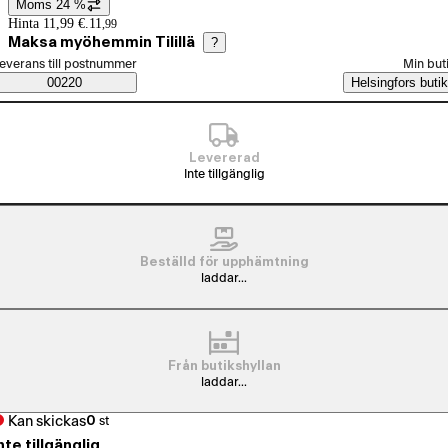
Moms 24 %
Prisinformation
Hinta 11,99 €.
11
,
99
Maksa myöhemmin Tilillä
?
älj beställningssätt
everans till postnummer
Min but
Saatavuustiedot
00220
Helsingfors butik
Levererad
Inte tillgänglig
Beställd för upphämtning
laddar...
Från butikshyllan
laddar...
Kan skickas
0
st
nte tillgänglig