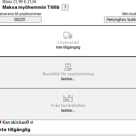
Prisinformation
Hinta 21,99 €.
21
,
99
Maksa myöhemmin Tilillä
?
älj beställningssätt
everans till postnummer
Min but
Saatavuustiedot
00220
Helsingfors butik
Levererad
Inte tillgänglig
Beställd för upphämtning
laddar...
Från butikshyllan
laddar...
Kan skickas
0
st
nte tillgänglig