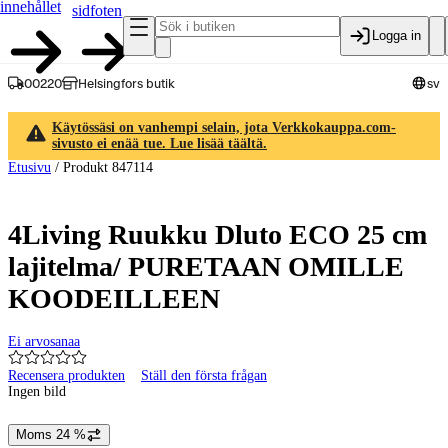
innehållet
sidfoten
Logga in
00220
Helsingfors butik
sv
Käytössäsi on vanhempi selain, jota Verkkokauppa.com-
sivusto ei enää tue. Lue lisää täältä.
Etusivu
/
Produkt 847114
4Living Ruukku Dluto ECO 25 cm
lajitelma/ PURETAAN OMILLE
KOODEILLEEN
Ei arvosanaa
Recensera produkten
Ställ den första frågan
Ingen bild
Moms 24 %