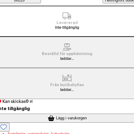
Saatavuustiedot
00220
Helsingfors butik
Levererad
Inte tillgänglig
Beställd för upphämtning
laddar...
Från butikshyllan
laddar...
Kan skickas
0
st
nte tillgänglig
Lägg i varukorgen
Asetelmiin, somistuksiin, kattauksiin