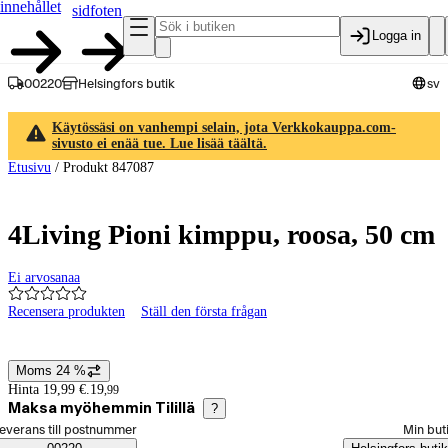
innehållet
sidfoten
Logga in
00220
Helsingfors butik
sv
Käytössäsi on vanhempi selain, jota Verkkokauppa.com-
sivusto ei enää tue. Lue lisää täältä.
Etusivu
/
Produkt 847087
4Living Pioni kimppu, roosa, 50 cm
Ei arvosanaa
Recensera produkten
Ställ den första frågan
Produktbilder och videor
Moms 24 %
Prisinformation
Hinta 19,99 €.
19
,
99
Maksa myöhemmin Tilillä
?
älj beställningssätt
everans till postnummer
Min but