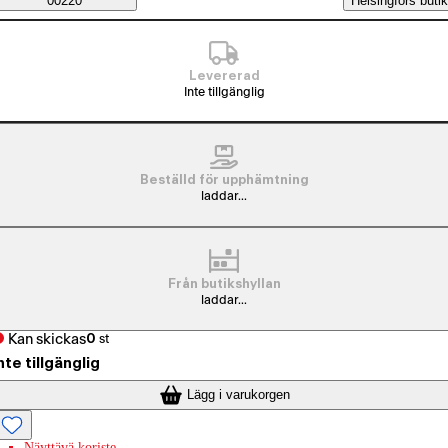
Saatavuustiedot
00220
Helsingfors butik
Levererad
Inte tillgänglig
Beställd för upphämtning
laddar...
Från butikshyllan
laddar...
Kan skickas
0
st
nte tillgänglig
Lägg i varukorgen
Näyttävä koriste