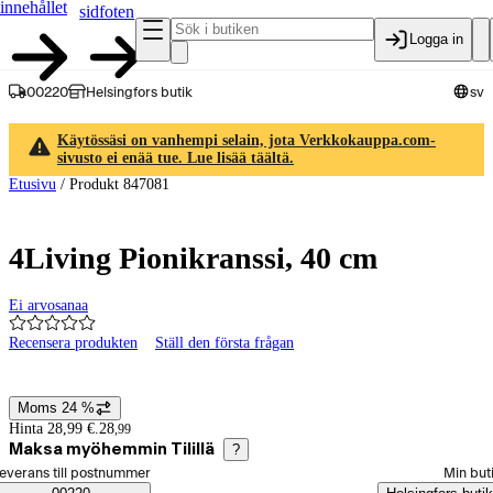
innehållet
sidfoten
Logga in
00220
Helsingfors butik
sv
Käytössäsi on vanhempi selain, jota Verkkokauppa.com-
sivusto ei enää tue. Lue lisää täältä.
Etusivu
/
Produkt 847081
4Living Pionikranssi, 40 cm
Ei arvosanaa
Recensera produkten
Ställ den första frågan
Produktbilder och videor
Moms 24 %
Prisinformation
Hinta 28,99 €.
28
,
99
Maksa myöhemmin Tilillä
?
älj beställningssätt
everans till postnummer
Min but