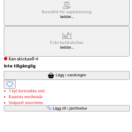
Beställd för upphämtning
laddar...
Från butikshyllan
laddar...
Kan skickas
0
st
Inte tillgänglig
Lägg i varukorgen
3 kpl koriruukku setti
Kaunista meriheinää
Sisäpuoli muovitettu
Lägg till i jämförelse