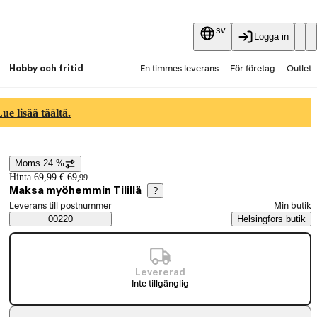
sv
Logga in
Hobby och fritid
En timmes leverans
För företag
Outlet
Fyndpartier
Guider och artiklar
Vaihtokauppa
e lisää täältä.
Tjänster
Aktuellt
Moms 24 %
Prisinformation
Hinta 69,99 €.
69
,
99
Maksa myöhemmin Tilillä
?
Välj beställningssätt
Leverans till postnummer
Min butik
Saatavuustiedot
00220
Helsingfors butik
Levererad
Inte tillgänglig