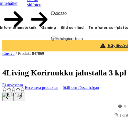
innehållet
sidfoten
00220
Informationsteknik
Gaming
Bild och ljud
Telefoner, surfplatt
Helsingfors butik
Käytössäsi
Etusivu
/
Produkt 847069
4Living Koriruukku jalustalla 3 kpl 
Ei arvosanaa
Recensera produkten
Ställ den första frågan
Produktbilder och videor
Vis
Visa p
Förs