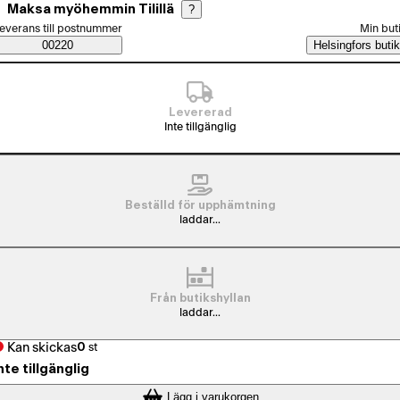
Maksa myöhemmin Tilillä
?
älj beställningssätt
everans till postnummer
Min but
Saatavuustiedot
00220
Helsingfors butik
Levererad
Inte tillgänglig
Beställd för upphämtning
laddar...
Från butikshyllan
laddar...
Kan skickas
0
st
nte tillgänglig
Lägg i varukorgen