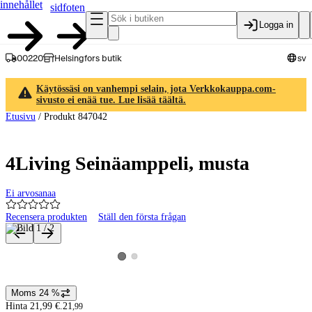
innehållet
sidfoten
Logga in
00220
Helsingfors butik
sv
Käytössäsi on vanhempi selain, jota Verkkokauppa.com-
sivusto ei enää tue. Lue lisää täältä.
Etusivu
/
Produkt 847042
4Living Seinäamppeli, musta
Ei arvosanaa
Recensera produkten
Ställ den första frågan
Produktbilder och videor
Visa produktbild 2
Visa produktbild 1
Moms 24 %
Prisinformation
Hinta 21,99 €.
21
,
99