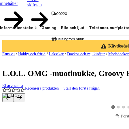
innehållet
sidfoten
00220
Informationsteknik
Gaming
Bild och ljud
Telefoner, surfplatt
Helsingfors butik
Käytössäsi
Etusivu
/
Hobby och fritid
/
Leksaker
/
Dockor och mjukisdjur
/
Modedockor
L.O.L. OMG -muotinukke, Groovy 
Ei arvosanaa
Recensera produkten
Ställ den första frågan
Produktbilder och videor
Visa produk
Visa p
Visa produkt
Förs