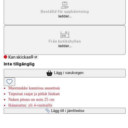
Beställd för upphämtning
laddar...
Från butikshyllan
laddar...
Kan skickas
0
st
Inte tillgänglig
Lägg i varukorgen
Muotinukke kauniissa asusetissä
Taipuisat raajat ja pitkät hiukset
Nuken pituus on noin 25 cm
Ikäsuositus: yli 4-vuotiaille
Lägg till i jämförelse