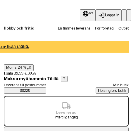
sv
Logga in
Hobby och fritid
En timmes leverans
För företag
Outlet
Fyndpartier
Guider och artiklar
Vaihtokauppa
e lisää täältä.
Tjänster
Aktuellt
Moms 24 %
Prisinformation
Hinta 39,99 €.
39
,
99
Maksa myöhemmin Tilillä
?
Välj beställningssätt
Leverans till postnummer
Min butik
Saatavuustiedot
00220
Helsingfors butik
Levererad
Inte tillgänglig