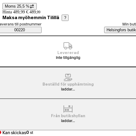
Moms 25,5 %
Prisinformation
Hinta 489,99 €.
489
,
99
Maksa myöhemmin Tilillä
?
älj beställningssätt
everans till postnummer
Min but
Saatavuustiedot
00220
Helsingfors butik
Levererad
Inte tillgänglig
Beställd för upphämtning
laddar...
Från butikshyllan
laddar...
Kan skickas
0
st