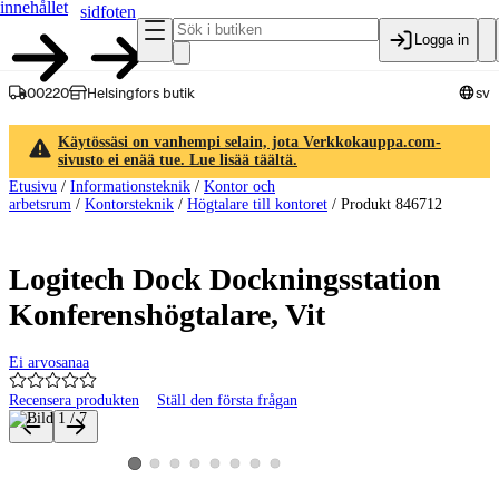
innehållet
sidfoten
Logga in
00220
Helsingfors butik
sv
Käytössäsi on vanhempi selain, jota Verkkokauppa.com-
sivusto ei enää tue. Lue lisää täältä.
Etusivu
/
Informationsteknik
/
Kontor och
arbetsrum
/
Kontorsteknik
/
Högtalare till kontoret
/
Produkt 846712
Logitech Dock Dockningsstation
Konferenshögtalare, Vit
Ei arvosanaa
Recensera produkten
Ställ den första frågan
Produktbilder och videor
Visa produktbild 2
Visa produktbild 3
Visa produktbild 4
Visa produktbild 5
Visa produktbild 6
Visa produktbild 7
Visa produktbild 8
Visa produktbild 1