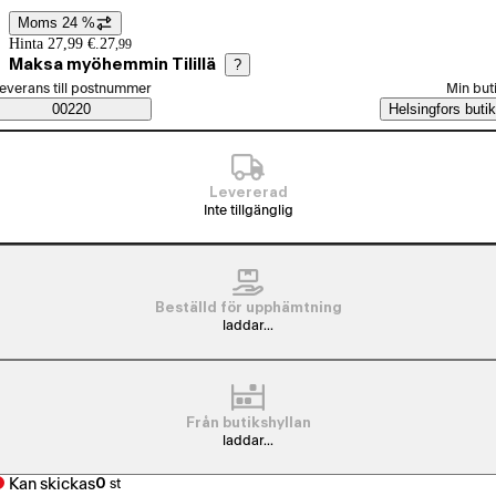
Moms 24 %
Prisinformation
Hinta 27,99 €.
27
,
99
Maksa myöhemmin Tilillä
?
älj beställningssätt
everans till postnummer
Min but
Saatavuustiedot
00220
Helsingfors butik
Levererad
Inte tillgänglig
Beställd för upphämtning
laddar...
Från butikshyllan
laddar...
Kan skickas
0
st