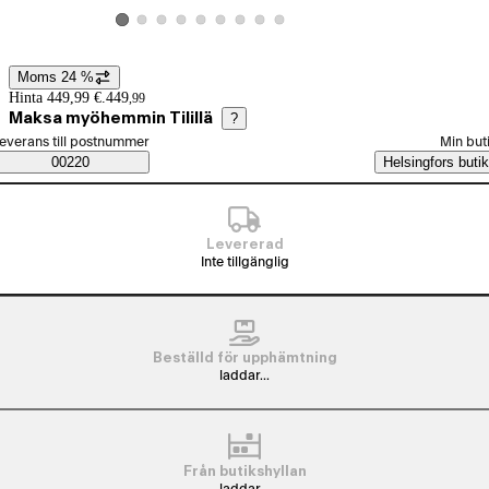
Visa produktbild 2
Visa produktbild 3
Visa produktbild 4
Visa produktbild 5
Visa produktbild 6
Visa produktbild 7
Visa produktbild 8
Visa produktbild 9
Visa produktbild 1
Moms 24 %
Prisinformation
Hinta 449,99 €.
449
,
99
Maksa myöhemmin Tilillä
?
älj beställningssätt
everans till postnummer
Min but
Saatavuustiedot
00220
Helsingfors butik
Levererad
Inte tillgänglig
Beställd för upphämtning
laddar...
Från butikshyllan