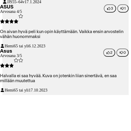
JJS
55–64v
17.1.2024
ASUS
3
1
Arvosana 4/5
On aivan hyvä peli kun opin käyttämään. Vaikka ensin arvostelin
vähän huonommaksi
Hemi
65 tai yli
6.12.2023
Asus
2
0
Arvosana 3/5
Halvalla ei saa hyvää. Kuva on jotenkin liian sinertävä, en saa
millään muutettua
Hemi
65 tai yli
17.10.2023