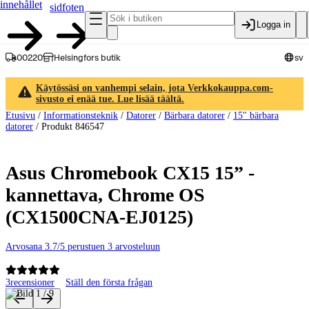
innehållet
sidfoten
Logga in
00220
Helsingfors butik
sv
Käytössäsi on vanhempi selain, jota Verkkokauppa.com-
sivusto ei enää tue. Lue lisää täältä.
Etusivu
/
Informationsteknik
/
Datorer
/
Bärbara datorer
/
15" bärbara
datorer
/
Produkt 846547
Asus Chromebook CX15 15” -
kannettava, Chrome OS
(CX1500CNA-EJ0125)
Arvosana 3.7/5 perustuen 3 arvosteluun
3
recensioner
Ställ den första frågan
Produktbilder och videor