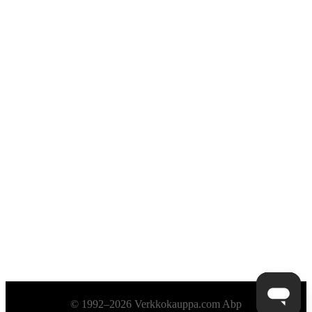
Alatunniste
© 1992–2026 Verkkokauppa.com Abp