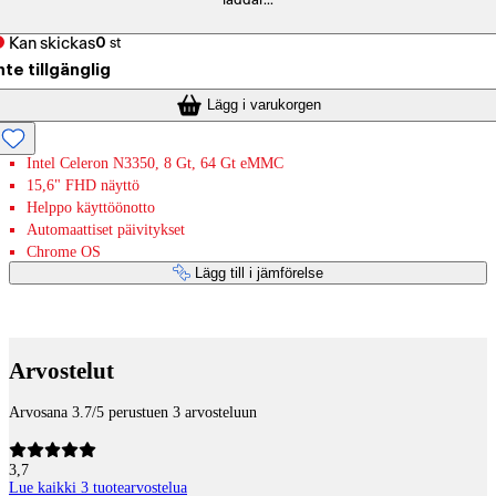
laddar...
Kan skickas
0
st
nte tillgänglig
Lägg i varukorgen
Intel Celeron N3350, 8 Gt, 64 Gt eMMC
15,6" FHD näyttö
Helppo käyttöönotto
Automaattiset päivitykset
Chrome OS
Lägg till i jämförelse
Betaltjänster
Arvostelut
Arvosana 3.7/5 perustuen 3 arvosteluun
3,7
Lue kaikki 3 tuotearvostelua