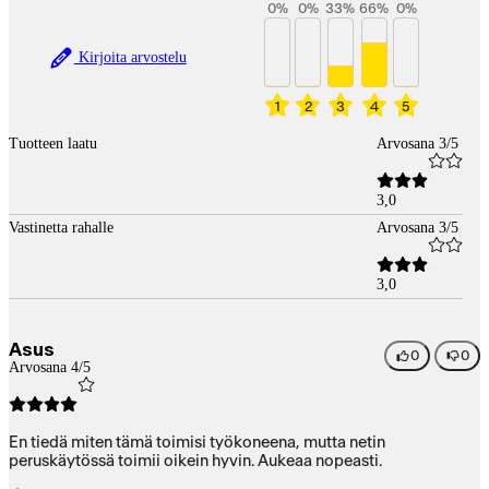
0
%
0
%
33
%
66
%
0
%
Kirjoita arvostelu
1
2
3
4
5
Tuotteen laatu
Arvosana 3/5
3,0
Vastinetta rahalle
Arvosana 3/5
3,0
Asus
0
0
Arvosana 4/5
En tiedä miten tämä toimisi työkoneena, mutta netin
peruskäytössä toimii oikein hyvin. Aukeaa nopeasti.