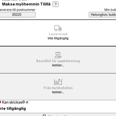
Maksa myöhemmin Tilillä
?
älj beställningssätt
everans till postnummer
Min but
Saatavuustiedot
00220
Helsingfors butik
Levererad
Inte tillgänglig
Beställd för upphämtning
laddar...
Från butikshyllan
laddar...
Kan skickas
0
st
nte tillgänglig