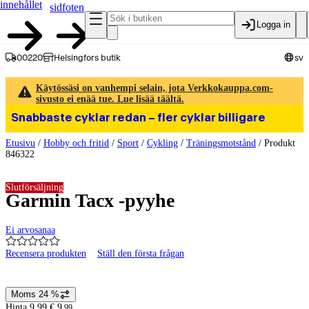
innehållet
sidfoten
Logga in
00220
Helsingfors butik
sv
Käytössäsi on vanhempi selain, jota Verkkokauppa.com-
sivusto ei enää tue. Lue lisää täältä.
Snabbaste cyklar redan – fler cyklar billigare
Etusivu
/
Hobby och fritid
/
Sport
/
Cykling
/
Träningsmotstånd
/
Produkt
846322
Slutförsäljning
Garmin Tacx -pyyhe
Ei arvosanaa
Recensera produkten
Ställ den första frågan
Produktbilder och videor
Moms 24 %
Prisinformation
Hinta 9,99 €.
9
,
99