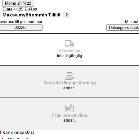
Moms 24 %
Prisinformation
Hinta 44,99 €.
44
,
99
Maksa myöhemmin Tilillä
?
älj beställningssätt
everans till postnummer
Min but
Saatavuustiedot
00220
Helsingfors butik
Levererad
Inte tillgänglig
Beställd för upphämtning
laddar...
Från butikshyllan
laddar...
Kan skickas
0
st