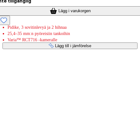
nte tillgänglig
Lägg i varukorgen
Pidike, 3 sovitinlevyä ja 2 hihnaa
25,4–35 mm:n pyöreisiin tankoihin
Varia™ RCT716 -kameralle
Lägg till i jämförelse
Betaltjänster