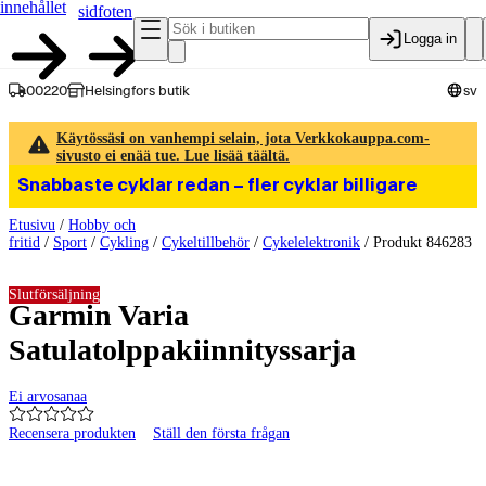
innehållet
sidfoten
Logga in
00220
Helsingfors butik
sv
Käytössäsi on vanhempi selain, jota Verkkokauppa.com-
sivusto ei enää tue. Lue lisää täältä.
Snabbaste cyklar redan – fler cyklar billigare
Etusivu
/
Hobby och
fritid
/
Sport
/
Cykling
/
Cykeltillbehör
/
Cykelelektronik
/
Produkt 846283
Slutförsäljning
Garmin Varia
Satulatolppakiinnityssarja
Ei arvosanaa
Recensera produkten
Ställ den första frågan
Produktbilder och videor