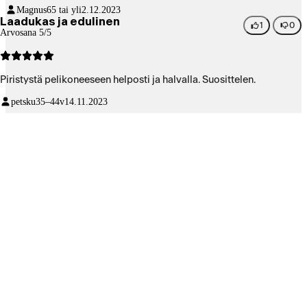
Magnus
65 tai yli
2.12.2023
Laadukas ja edulinen
1
0
Arvosana 5/5
Piristystä pelikoneeseen helposti ja halvalla. Suosittelen.
petsku
35–44v
14.11.2023