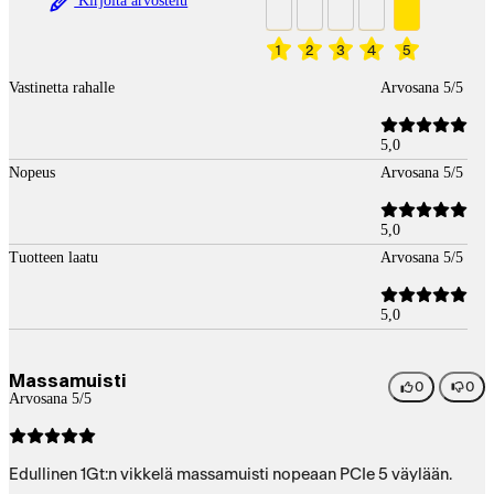
Kirjoita arvostelu
1
2
3
4
5
Vastinetta rahalle
Arvosana 5/5
5,0
Nopeus
Arvosana 5/5
5,0
Tuotteen laatu
Arvosana 5/5
5,0
Massamuisti
0
0
Arvosana 5/5
Edullinen 1Gt:n vikkelä massamuisti nopeaan PCIe 5 väylään.