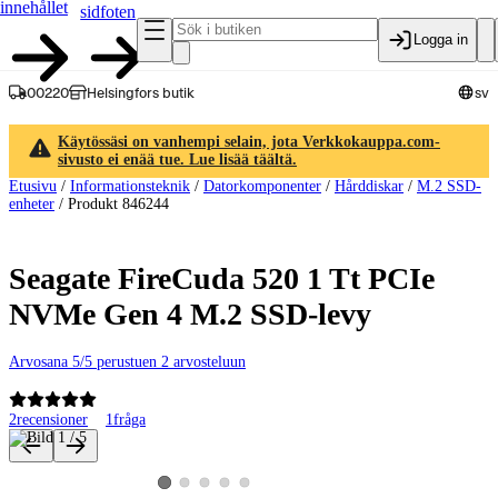
innehållet
sidfoten
Logga in
00220
Helsingfors butik
sv
Käytössäsi on vanhempi selain, jota Verkkokauppa.com-
sivusto ei enää tue. Lue lisää täältä.
Etusivu
/
Informationsteknik
/
Datorkomponenter
/
Hårddiskar
/
M.2 SSD-
enheter
/
Produkt 846244
Seagate FireCuda 520 1 Tt PCIe
NVMe Gen 4 M.2 SSD-levy
Arvosana 5/5 perustuen 2 arvosteluun
2
recensioner
1
fråga
Produktbilder och videor
Visa produktbild 2
Visa produktbild 3
Visa produktbild 4
Visa produktbild 5
Visa produktbild 1