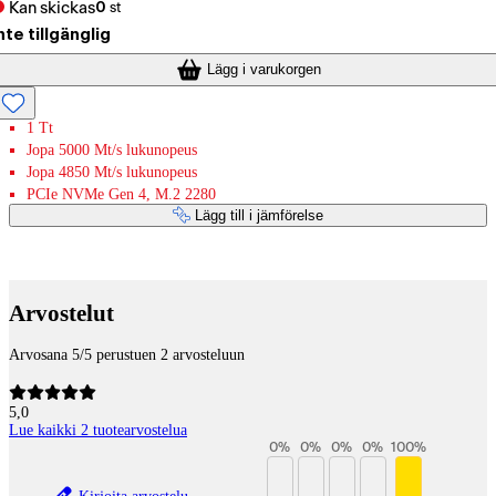
Kan skickas
0
st
nte tillgänglig
Lägg i varukorgen
1 Tt
Jopa 5000 Mt/s lukunopeus
Jopa 4850 Mt/s lukunopeus
PCIe NVMe Gen 4, M.2 2280
Lägg till i jämförelse
Betaltjänster
Arvostelut
Arvosana 5/5 perustuen 2 arvosteluun
5,0
Lue kaikki 2 tuotearvostelua
0
%
0
%
0
%
0
%
100
%