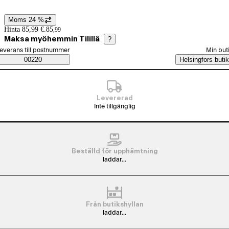
Moms 24 %
Prisinformation
Hinta 85,99 €.
85
,
99
Maksa myöhemmin Tilillä
?
älj beställningssätt
everans till postnummer
Min but
Saatavuustiedot
00220
Helsingfors butik
Levererad
Inte tillgänglig
Beställd för upphämtning
laddar...
Från butikshyllan
laddar...