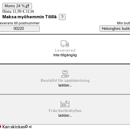
Moms 24 %
Prisinformation
Hinta 11,99 €.
11
,
99
Maksa myöhemmin Tilillä
?
älj beställningssätt
everans till postnummer
Min but
Saatavuustiedot
00220
Helsingfors butik
Levererad
Inte tillgänglig
Beställd för upphämtning
laddar...
Från butikshyllan
laddar...
Kan skickas
0
st