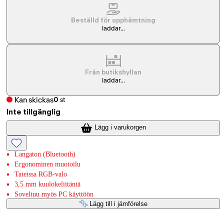
Beställd för upphämtning
laddar...
Från butikshyllan
laddar...
Kan skickas
0
st
Inte tillgänglig
Lägg i varukorgen
Langaton (Bluetooth)
Ergonominen muotoilu
Tateissa RGB-valo
3,5 mm kuulokeliitäntä
Soveltuu myös PC käyttöön
Lägg till i jämförelse