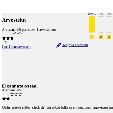
Betaltjänster
100
%
0
%
0
%
Arvostelut
Arvosana 1/5 perustuen 1 arvosteluun
1
2
3
1,0
Kirjoita arvostelu
Lue 1 tuotearvostelu
Ei kannata ostaa...
Arvosana 1/5
Ostin päivä sitten stick driftiä alkoi tulla jo silloin. tosi muovisen