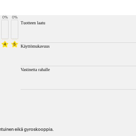
0
%
0
%
Tuotteen laatu
4
5
Käyttömukavuus
Vastinetta rahalle
 tuntuinen eikä gyroskooppia.