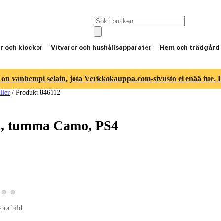
or och klockor
Vitvaror och hushållsapparater
Hem och trädgård
 on vanhempi selain, jota Verkkokauppa.com-sivusto ei enää tue. Lu
ller
/
Produkt 846112
n, tumma Camo, PS4
a produktbild 2
Visa produktbild 3
Visa produktbild 4
roduktbild 1
tora bild