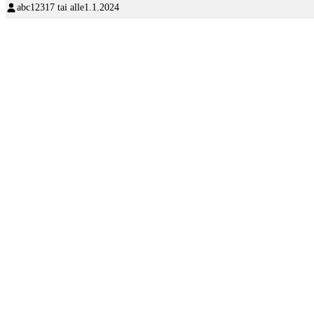
abc123
17 tai alle
1.1.2024