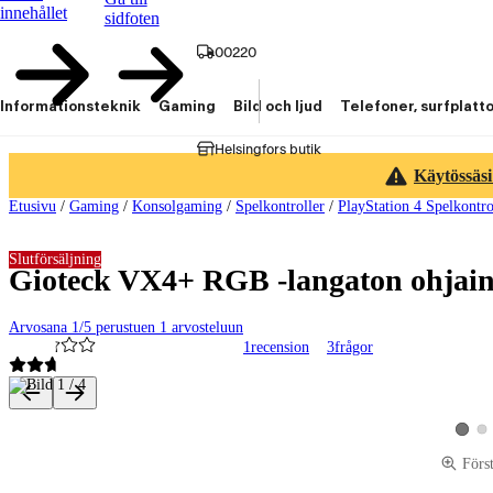
innehållet
sidfoten
00220
Informationsteknik
Gaming
Bild och ljud
Telefoner, surfplatt
Helsingfors butik
Käytössäsi
Etusivu
/
Gaming
/
Konsolgaming
/
Spelkontroller
/
PlayStation 4 Spelkontro
Slutförsäljning
Gioteck VX4+ RGB -langaton ohjai
Arvosana 1/5 perustuen 1 arvosteluun
1
recension
3
frågor
Produktbilder och videor
Vis
Visa p
Förs