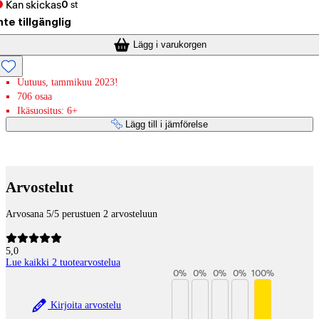
Kan skickas
0
st
nte tillgänglig
Lägg i varukorgen
Uutuus, tammikuu 2023!
706 osaa
Ikäsuositus: 6+
Lägg till i jämförelse
Betaltjänster
Arvostelut
Arvosana 5/5 perustuen 2 arvosteluun
5,0
Lue kaikki 2 tuotearvostelua
0
%
0
%
0
%
0
%
100
%
Kirjoita arvostelu