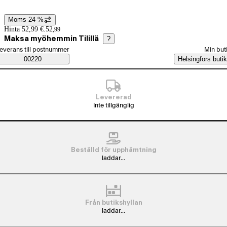
Moms 24 %
Prisinformation
Hinta 52,99 €.
52
,
99
Maksa myöhemmin Tilillä
?
älj beställningssätt
everans till postnummer
Min but
Saatavuustiedot
00220
Helsingfors butik
Levererad
Inte tillgänglig
Beställd för upphämtning
laddar...
Från butikshyllan
laddar...