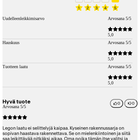
1
2
3
4
5
Uudelleenleikkimisarvo
Arvosana 5/5
5,0
Hauskuus
Arvosana 5/5
5,0
Tuotteen laatu
Arvosana 5/5
5,0
Hyvä tuote
0
0
Arvosana 5/5
Legon laatu ei selittelyjä kaipaa. Kyseinen rakennussarja on
sopivan haastava rakennettava. Se on mielenkiintoinen ja siitä
saa leikittävää pitkäksi aikaa. Oma poika tämän itse valitsi ja