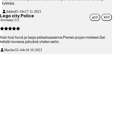
tykkäsi.
Jokke
45–54v
17.11.2023
Lego city Police
0
0
Arvosana 5/5
Ihan tosi hyvä ja laaja pelastusasema.Pienen pojan mieleen.Sai
tehdä monena päivänä yhden setin.
Marilee
55–64v
10.10.2023