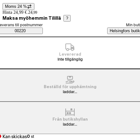
Moms 24 %
Prisinformation
Hinta 24,99 €.
24
,
99
Maksa myöhemmin Tilillä
?
älj beställningssätt
everans till postnummer
Min but
Saatavuustiedot
00220
Helsingfors butik
Levererad
Inte tillgänglig
Beställd för upphämtning
laddar...
Från butikshyllan
laddar...
Kan skickas
0
st