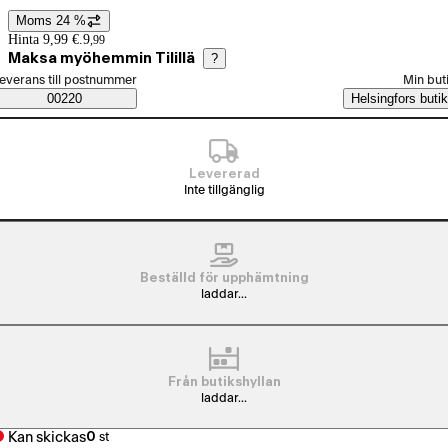
Moms 24 %
Prisinformation
Hinta 9,99 €.
9
,
99
Maksa myöhemmin Tilillä
?
älj beställningssätt
everans till postnummer
Min but
Saatavuustiedot
00220
Helsingfors butik
Levererad
Inte tillgänglig
Beställd för upphämtning
laddar...
Från butikshyllan
laddar...
Kan skickas
0
st