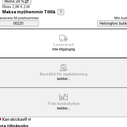
Moms 24 %
Prisinformation
Hinta 2,00 €.
2
,
00
Maksa myöhemmin Tilillä
?
älj beställningssätt
everans till postnummer
Min but
Saatavuustiedot
00220
Helsingfors butik
Levererad
Inte tillgänglig
Beställd för upphämtning
laddar...
Från butikshyllan
laddar...
Kan skickas
0
st
nte tillgänglig