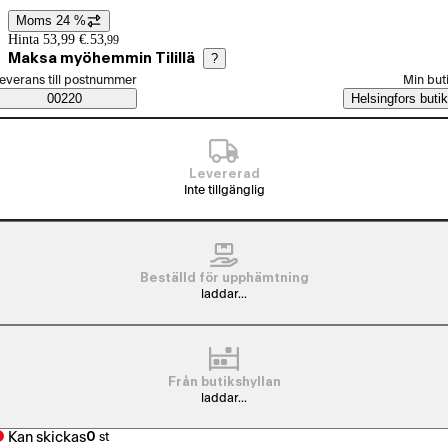
Moms 24 %
Prisinformation
Hinta 53,99 €.
53
,
99
Maksa myöhemmin Tilillä
?
älj beställningssätt
everans till postnummer
Min but
Saatavuustiedot
00220
Helsingfors butik
Levererad
Inte tillgänglig
Beställd för upphämtning
laddar...
Från butikshyllan
laddar...
Kan skickas
0
st