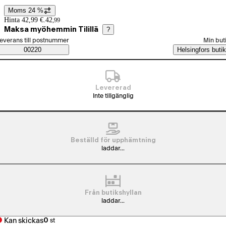
Moms 24 %
Prisinformation
Hinta 42,99 €.
42
,
99
Maksa myöhemmin Tilillä
?
älj beställningssätt
everans till postnummer
Min but
Saatavuustiedot
00220
Helsingfors butik
Levererad
Inte tillgänglig
Beställd för upphämtning
laddar...
Från butikshyllan
laddar...
Kan skickas
0
st