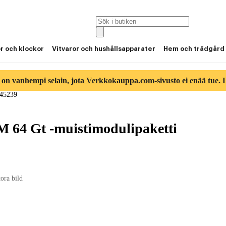
or och klockor
Vitvaror och hushållsapparater
Hem och trädgård
 on vanhempi selain, jota Verkkokauppa.com-sivusto ei enää tue. Lu
845239
64 Gt -muistimodulipaketti
tora bild