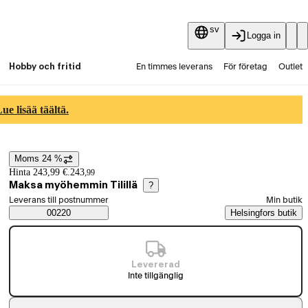
sv
Logga in
Hobby och fritid
En timmes leverans
För företag
Outlet
Fyndpartier
Guider och artiklar
Vaihtokauppa
e lisää täältä.
Tjänster
Aktuellt
Moms 24 %
Prisinformation
Hinta 243,99 €.
243
,
99
Maksa myöhemmin Tilillä
?
Välj beställningssätt
Leverans till postnummer
Min butik
Saatavuustiedot
00220
Helsingfors butik
Levererad
Inte tillgänglig