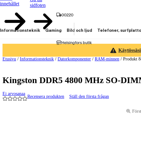
innehållet
sidfoten
00220
Informationsteknik
Gaming
Bild och ljud
Telefoner, surfplatt
Helsingfors butik
Käytössäsi
Etusivu
/
Informationsteknik
/
Datorkomponenter
/
RAM-minnen
/
Produkt 
Kingston DDR5 4800 MHz SO-DIMM 
Ei arvosanaa
Recensera produkten
Ställ den första frågan
Produktbilder och videor
Förs