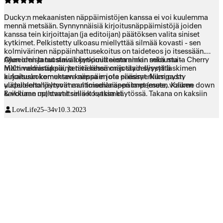
Ducky:n mekaanisten näppäimistöjen kanssa ei voi kuulemma
mennä metsään. Synnynnäisiä kirjoitusnäppäimistöjä joiden
kanssa tein kirjoittajan (ja editoijan) päätöksen valita siniset
kytkimet. Pelkistetty ulkoasu miellyttää silmää kovasti - sen
kolmivärinen näppäinhattusekoitus on taideteos jo itsessään.
Olen omistanut sinisiä kytkimiä aiemminkin sekä muita Cherry
Ajureiden ja taustavalojen puutteesta annan miinusta -
MX:n valmistuksia, ja tätä lähemmäs täydellisyyttä
multimedianäppäinten vieressä on jostain syystä laskimen
kirjoituskokemuksen kanssa en ole päässyt. Numpad:n
aukaisuun komentava näppäin jota ei esimerkiksi pysty
yläpuolelta löytyvät multimedianäppäimet (mute, volume down
uudelleenohjelmoimaan toisenlaiseen tarpeeseen. Kaiken
& volume up) ovat itsellä kovassa käytössä. Takana on kaksiin
kaikkiaan mahtavat siniset kytkimet.
asentoihin taittuvat jalat, joista itse ainakin löysin erityisen
LowLife
25–34v
10.3.2023
miellyttävän kirjoitusasennon.