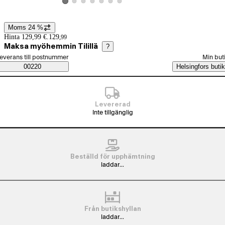
Visa produktbild 2
Visa produktbild 3
Visa produktbild 4
Visa produktbild 5
Visa produktbild 6
Visa produktbild 7
Visa produktbild 1
Moms 24 %
Prisinformation
Hinta 129,99 €.
129
,
99
Maksa myöhemmin Tilillä
?
älj beställningssätt
everans till postnummer
Min but
Saatavuustiedot
00220
Helsingfors butik
Levererad
Inte tillgänglig
Beställd för upphämtning
laddar...
Från butikshyllan
laddar...