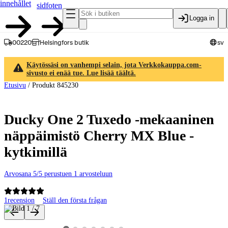
innehållet
sidfoten
Logga in
00220
Helsingfors butik
sv
Käytössäsi on vanhempi selain, jota Verkkokauppa.com-
sivusto ei enää tue. Lue lisää täältä.
Etusivu
/
Produkt 845230
Ducky One 2 Tuxedo -mekaaninen
näppäimistö Cherry MX Blue -
kytkimillä
Arvosana 5/5 perustuen 1 arvosteluun
1
recension
Ställ den första frågan
Produktbilder och videor