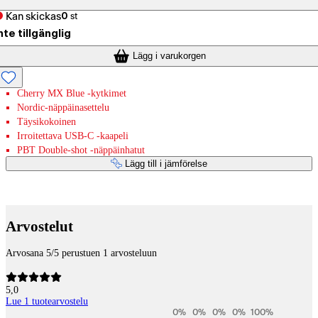
Kan skickas
0
st
nte tillgänglig
Lägg i varukorgen
Cherry MX Blue -kytkimet
Nordic-näppäinasettelu
Täysikokoinen
Irroitettava USB-C -kaapeli
PBT Double-shot -näppäinhatut
Lägg till i jämförelse
Betaltjänster
Arvostelut
Arvosana 5/5 perustuen 1 arvosteluun
5,0
Lue 1 tuotearvostelu
0
%
0
%
0
%
0
%
100
%