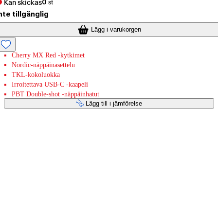
Kan skickas
0
st
nte tillgänglig
Lägg i varukorgen
Cherry MX Red -kytkimet
Nordic-näppäinasettelu
TKL-kokoluokka
Irroitettava USB-C -kaapeli
PBT Double-shot -näppäinhatut
Lägg till i jämförelse
Betaltjänster