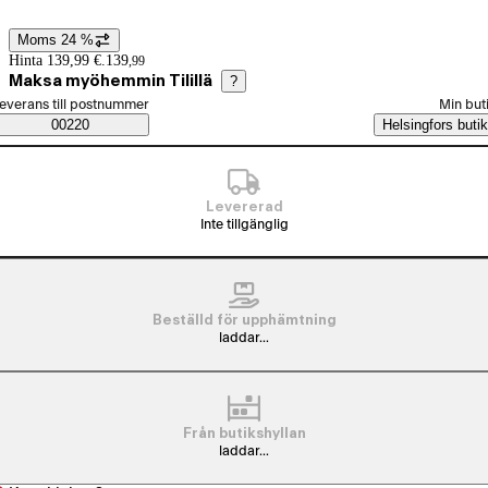
Moms 24 %
Prisinformation
Hinta 139,99 €.
139
,
99
Maksa myöhemmin Tilillä
?
älj beställningssätt
everans till postnummer
Min but
Saatavuustiedot
00220
Helsingfors butik
Levererad
Inte tillgänglig
Beställd för upphämtning
laddar...
Från butikshyllan
laddar...