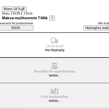
Moms 24 %
Prisinformation
Hinta 139,99 €.
139
,
99
Maksa myöhemmin Tilillä
?
älj beställningssätt
everans till postnummer
Min but
Saatavuustiedot
00220
Helsingfors butik
Levererad
Inte tillgänglig
Beställd för upphämtning
laddar...
Från butikshyllan
laddar...