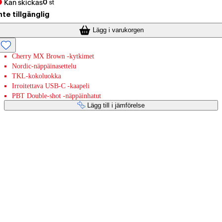
Kan skickas
0
st
nte tillgänglig
Lägg i varukorgen
Cherry MX Brown -kytkimet
Nordic-näppäinasettelu
TKL-kokoluokka
Irroitettava USB-C -kaapeli
PBT Double-shot -näppäinhatut
Lägg till i jämförelse
Betaltjänster