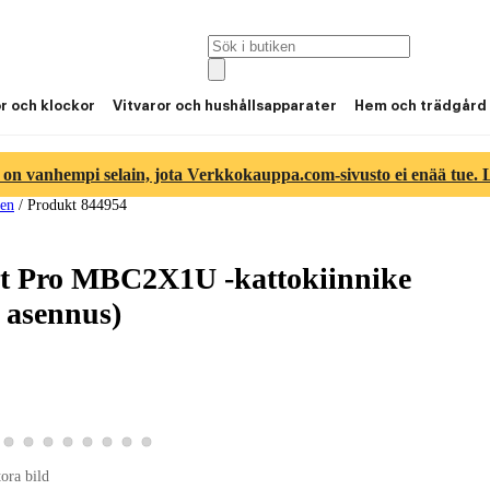
or och klockor
Vitvaror och hushållsapparater
Hem och trädgård
 on vanhempi selain, jota Verkkokauppa.com-sivusto ei enää tue. Lu
ten
/
Produkt 844954
t Pro MBC2X1U -kattokiinnike
s asennus)
ld 6
duktbild 7
a produktbild 8
Visa produktbild 9
Visa produktbild 10
Visa produktbild 11
Visa produktbild 12
Visa produktbild 13
Visa produktbild 14
Visa produktbild 15
Visa produktbild 16
tora bild