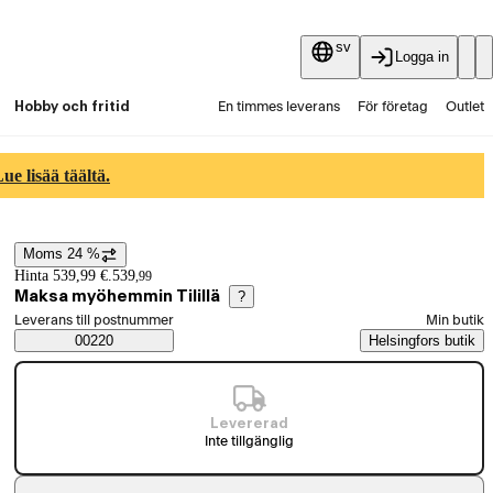
sv
Logga in
Hobby och fritid
En timmes leverans
För företag
Outlet
Fyndpartier
Guider och artiklar
Vaihtokauppa
e lisää täältä.
Tjänster
Aktuellt
Moms 24 %
Prisinformation
Hinta 539,99 €.
539
,
99
Maksa myöhemmin Tilillä
?
Välj beställningssätt
Leverans till postnummer
Min butik
Saatavuustiedot
00220
Helsingfors butik
Levererad
Inte tillgänglig