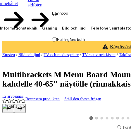
innehållet
sidfoten
00220
Informationsteknik
Gaming
Bild och ljud
Telefoner, surfplatt
Helsingfors butik
Käytössäsi
Etusivu
/
Bild och ljud
/
TV och mediespelare
/
TV-stativ och fästen
/
Takfäs
Multibrackets M Menu Board Moun
kahdelle 40-65" näytölle (rinnakkai
Ei arvosanaa
Recensera produkten
Ställ den första frågan
Produktbilder och videor
Visa produktbild 2
Visa produktbild 3
Visa produktbild 4
Visa produktbild 5
Visa produktbi
Visa pro
Vis
Visa produktbild 1
Förs