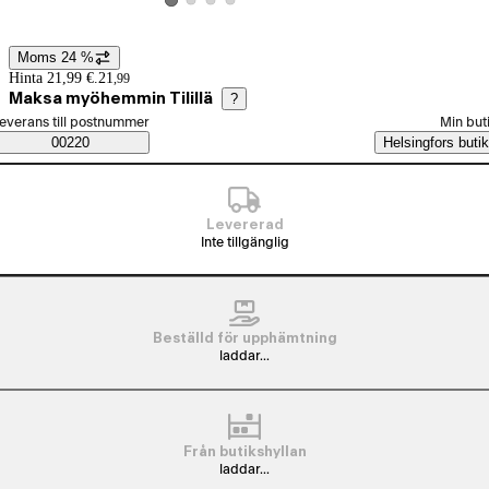
Visa produktbild 2
Visa produktbild 3
Visa produktbild 4
Visa produktbild 1
Moms 24 %
Prisinformation
Hinta 21,99 €.
21
,
99
Maksa myöhemmin Tilillä
?
älj beställningssätt
everans till postnummer
Min but
Saatavuustiedot
00220
Helsingfors butik
Levererad
Inte tillgänglig
Beställd för upphämtning
laddar...
Från butikshyllan
laddar...