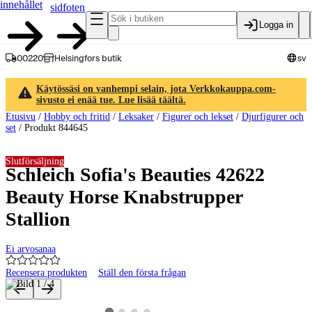
innehållet
sidfoten
Logga in
00220
Helsingfors butik
sv
Käytössäsi on vanhempi selain, jota Verkkokauppa.com-
sivusto ei enää tue. Lue lisää täältä.
Etusivu
/
Hobby och fritid
/
Leksaker
/
Figurer och lekset
/
Djurfigurer och
set
/
Produkt 844645
Slutförsäljning
Schleich Sofia's Beauties 42622
Beauty Horse Knabstrupper
Stallion
Ei arvosanaa
Recensera produkten
Ställ den första frågan
Produktbilder och videor