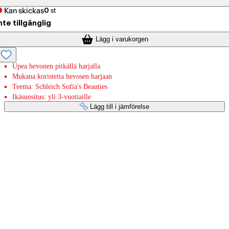
Kan skickas
0
st
nte tillgänglig
Lägg i varukorgen
Upea hevonen pitkällä harjalla
Mukana koristeita hevosen harjaan
Teema: Schleich Sofia's Beauties
Ikäsuositus: yli 3-vuotiaille
Lägg till i jämförelse
Betaltjänster