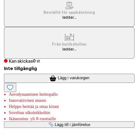
Beställd för upphämtning
laddar...
Från butikshyllan
laddar...
Kan skickas
0
st
Inte tillgänglig
Lägg i varukorgen
Aerodynaaminen heittopallo
Innovatiivinen muoto
Helppo heittää ja ottaa kiinni
Soveltuu ulkoleikkeihin
Ikäsuositus: yli 8-vuotiaille
Lägg till i jämförelse