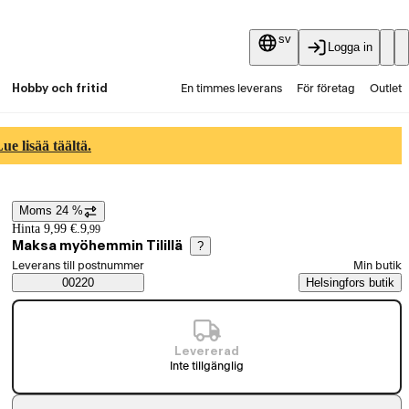
sv
Logga in
Hobby och fritid
En timmes leverans
För företag
Outlet
Fyndpartier
Guider och artiklar
Vaihtokauppa
e lisää täältä.
Tjänster
Aktuellt
Moms 24 %
Prisinformation
Hinta 9,99 €.
9
,
99
Maksa myöhemmin Tilillä
?
Välj beställningssätt
Leverans till postnummer
Min butik
Saatavuustiedot
00220
Helsingfors butik
Levererad
Inte tillgänglig