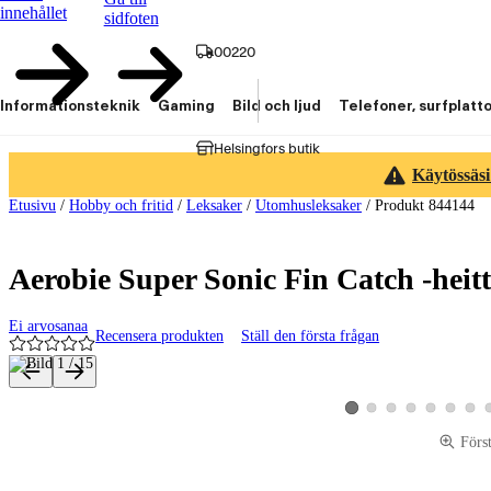
innehållet
sidfoten
00220
Informationsteknik
Gaming
Bild och ljud
Telefoner, surfplatt
Helsingfors butik
Käytössäsi
Etusivu
/
Hobby och fritid
/
Leksaker
/
Utomhusleksaker
/
Produkt 844144
Aerobie Super Sonic Fin Catch -heit
Ei arvosanaa
Recensera produkten
Ställ den första frågan
Produktbilder och videor
Visa produktbild 2
Visa produktbild 3
Visa produktbild 4
Visa produktbild 
Visa produk
Visa p
Visa produktbild 1
Förs