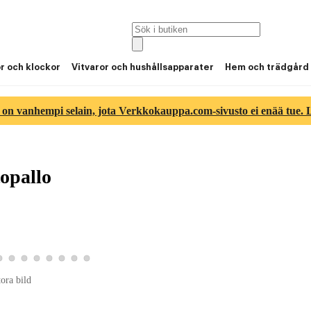
or och klockor
Vitvaror och hushållsapparater
Hem och trädgård
 on vanhempi selain, jota Verkkokauppa.com-sivusto ei enää tue. Lu
topallo
5
tbild 6
roduktbild 7
Visa produktbild 8
Visa produktbild 9
Visa produktbild 10
Visa produktbild 11
Visa produktbild 12
Visa produktbild 13
Visa produktbild 14
Visa produktbild 15
tora bild