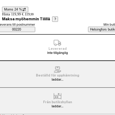
Moms 24 %
Prisinformation
Hinta 119,99 €.
119
,
99
Maksa myöhemmin Tilillä
?
älj beställningssätt
everans till postnummer
Min but
Saatavuustiedot
00220
Helsingfors butik
Levererad
Inte tillgänglig
Beställd för upphämtning
laddar...
Från butikshyllan
laddar...