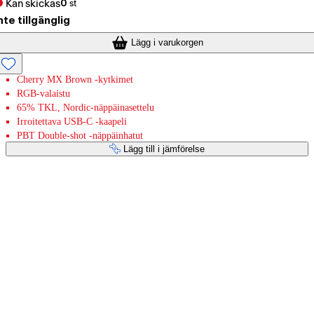
Kan skickas
0
st
nte tillgänglig
Lägg i varukorgen
Cherry MX Brown -kytkimet
RGB-valaistu
65% TKL, Nordic-näppäinasettelu
Irroitettava USB-C -kaapeli
PBT Double-shot -näppäinhatut
Lägg till i jämförelse
Betaltjänster