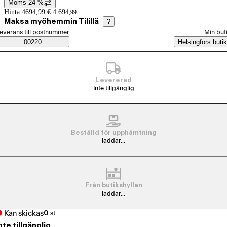
Moms 24 %
Prisinformation
Hinta 4694,99 €.
4 694
,
99
Maksa myöhemmin Tilillä
?
älj beställningssätt
everans till postnummer
Min but
Saatavuustiedot
00220
Helsingfors butik
Levererad
Inte tillgänglig
Beställd för upphämtning
laddar...
Från butikshyllan
laddar...
Kan skickas
0
st
nte tillgänglig