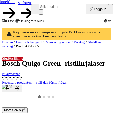
innehållet
sidfoten
Logga in
00220
Helsingfors butik
sv
Käytössäsi on vanhempi selain, jota Verkkokauppa.com-
sivusto ei enää tue. Lue lisää täältä.
Etusivu
/
Hem och trädgård
/
Renovering och el
/
Verktyg
/
Sladdlösa
verktyg
/
Produkt 843565
Slutförsäljning
Bosch Quigo Green -ristilinjalaser
Ei arvosanaa
Recensera produkten
Ställ den första frågan
Produktbilder och videor
Visa produktbild 2
Visa produktbild 3
Visa produktbild 4
Visa produktbild 1
Moms 24 %