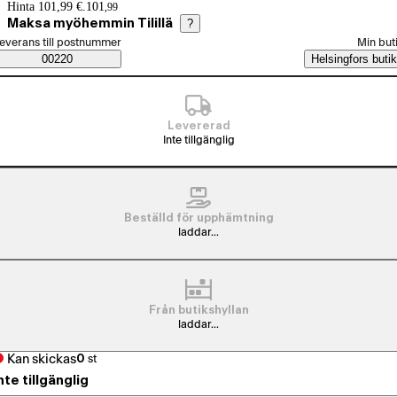
Prisinformation
Hinta 101,99 €.
101
,
99
Maksa myöhemmin Tilillä
?
älj beställningssätt
everans till postnummer
Min but
Saatavuustiedot
00220
Helsingfors butik
Levererad
Inte tillgänglig
Beställd för upphämtning
laddar...
Från butikshyllan
laddar...
Kan skickas
0
st
nte tillgänglig