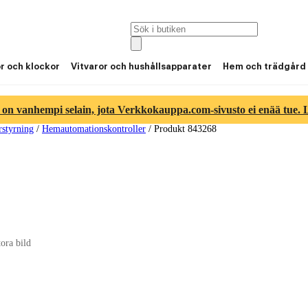
or och klockor
Vitvaror och hushållsapparater
Hem och trädgård
 on vanhempi selain, jota Verkkokauppa.com-sivusto ei enää tue. Lu
rstyrning
/
Hemautomationskontroller
/
Produkt 843268
tora bild