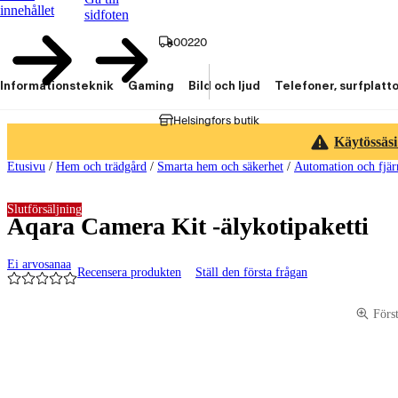
innehållet
sidfoten
00220
Informationsteknik
Gaming
Bild och ljud
Telefoner, surfplatt
Helsingfors butik
Käytössäsi
Etusivu
/
Hem och trädgård
/
Smarta hem och säkerhet
/
Automation och fjär
Slutförsäljning
Aqara Camera Kit -älykotipaketti
Ei arvosanaa
Recensera produkten
Ställ den första frågan
Produktbilder och videor
Förs