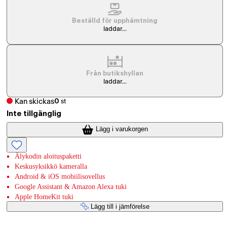
Beställd för upphämtning
laddar...
Från butikshyllan
laddar...
Kan skickas
0
st
Inte tillgänglig
Lägg i varukorgen
Älykodin aloituspaketti
Keskusyksikkö kameralla
Android & iOS mobiilisovellus
Google Assistant & Amazon Alexa tuki
Apple HomeKit tuki
Lägg till i jämförelse