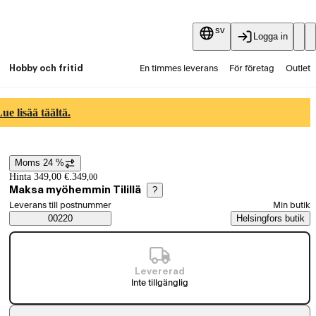
sv
Logga in
Hobby och fritid
En timmes leverans
För företag
Outlet
Fyndpartier
Guider och artiklar
Vaihtokauppa
e lisää täältä.
Tjänster
Aktuellt
Moms 24 %
Prisinformation
Hinta 349,00 €.
349
,
00
Maksa myöhemmin Tilillä
?
Välj beställningssätt
Leverans till postnummer
Min butik
Saatavuustiedot
00220
Helsingfors butik
Levererad
Inte tillgänglig