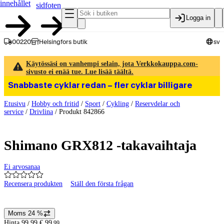
innehållet
sidfoten
Logga in
00220
Helsingfors butik
sv
Käytössäsi on vanhempi selain, jota Verkkokauppa.com-
sivusto ei enää tue. Lue lisää täältä.
Snabbaste cyklar redan – fler cyklar billigare
Etusivu
/
Hobby och fritid
/
Sport
/
Cykling
/
Reservdelar och
service
/
Drivlina
/
Produkt 842866
Shimano GRX812 -takavaihtaja
Ei arvosanaa
Recensera produkten
Ställ den första frågan
Produktbilder och videor
Moms 24 %
Prisinformation
Hinta 99,99 €.
99
,
99