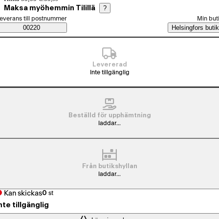
Maksa myöhemmin Tilillä
?
älj beställningssätt
everans till postnummer
Min but
Saatavuustiedot
00220
Helsingfors butik
Levererad
Inte tillgänglig
Beställd för upphämtning
laddar...
Från butikshyllan
laddar...
Kan skickas
0
st
nte tillgänglig