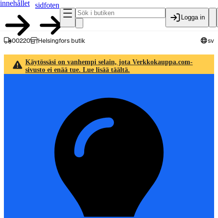
innehållet
sidfoten
Logga in
00220
Helsingfors butik
sv
Käytössäsi on vanhempi selain, jota Verkkokauppa.com-
sivusto ei enää tue. Lue lisää täältä.