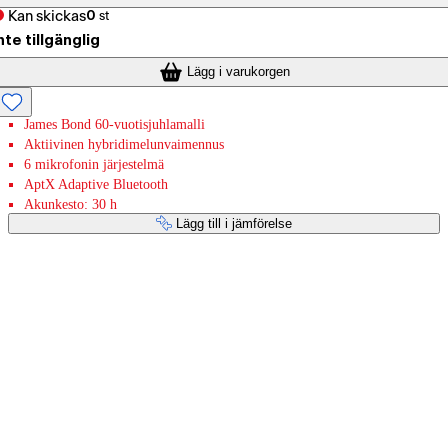
Kan skickas
0
st
nte tillgänglig
Lägg i varukorgen
James Bond 60-vuotisjuhlamalli
Aktiivinen hybridimelunvaimennus
6 mikrofonin järjestelmä
AptX Adaptive Bluetooth
Akunkesto: 30 h
Lägg till i jämförelse
Betaltjänster