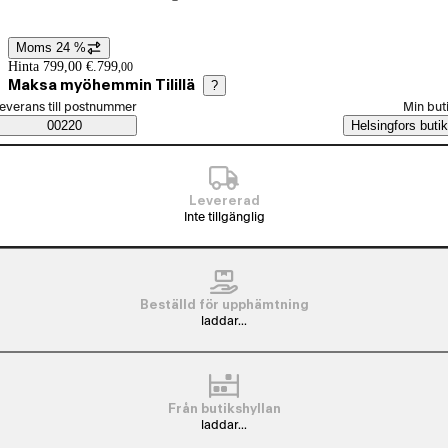
Visa produktbild 2
Visa produktbild 1
Moms 24 %
Prisinformation
Hinta 799,00 €.
799
,
00
Maksa myöhemmin Tilillä
?
älj beställningssätt
everans till postnummer
Min but
Saatavuustiedot
00220
Helsingfors butik
Levererad
Inte tillgänglig
Beställd för upphämtning
laddar...
Från butikshyllan
laddar...