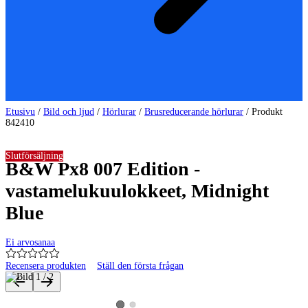
Etusivu
/
Bild och ljud
/
Hörlurar
/
Brusreducerande hörlurar
/
Produkt
842410
Slutförsäljning
B&W Px8 007 Edition -
vastamelukuulokkeet, Midnight
Blue
Ei arvosanaa
Recensera produkten
Ställ den första frågan
Produktbilder och videor