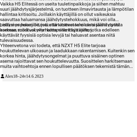
Vaikka H5 Elitessä on useita tuuletinpaikkoja ja siihen mahtuu
suuri jäähdytysjärjestelmä, on tuotteen ilmavirtausta ja lämpötilan
hallintaa kritisoitu. Joillakin käyttäjillä on ollut vaikeuksia
saavuttaa haluamansa jäähdytystehokkuus, mikä voi olla
pettymys pelaajille, jotka tarvitsevat tehokasta jäähdytystä
Lisäksi on huomioitava, että tuotteessa ei ole sisäistä optista
korkean suorituskyvyn komponentteja varten.
asemaa, mikä voi olla haitta niille käyttäjille, jotka edelleen
käyttävät fyysisiä optisia levyjä tai haluavat asentaa niitä
tulevaisuudessa.
Yhteenvetona voi todeta, että NZXT H5 Elite tarjoaa
houkuttelevan ulkoasun ja laadukkaan rakentamisen. Kuitenkin sen
korkea hinta, jäähdytysongelmat ja puuttuva sisäinen optinen
asema rajoittavat sen houkuttelevuutta. Suosittelen harkitsemaan
muita vaihtoehtoja ennen lopullisen päätöksen tekemistä tämän
tuotteen suhteen.
Alex
18–24v
14.6.2023