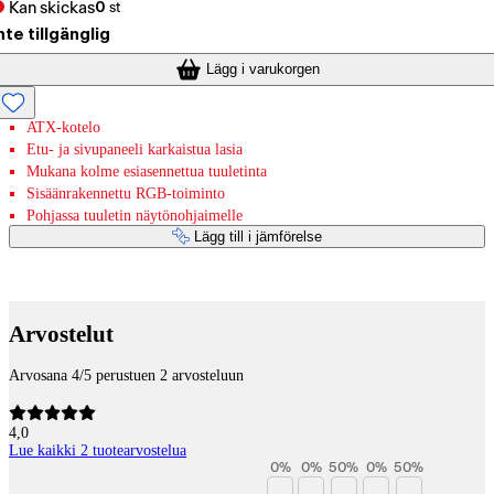
Kan skickas
0
st
nte tillgänglig
Lägg i varukorgen
ATX-kotelo
Etu- ja sivupaneeli karkaistua lasia
Mukana kolme esiasennettua tuuletinta
Sisäänrakennettu RGB-toiminto
Pohjassa tuuletin näytönohjaimelle
Lägg till i jämförelse
Betaltjänster
Arvostelut
Arvosana 4/5 perustuen 2 arvosteluun
4,0
Lue kaikki 2 tuotearvostelua
0
%
0
%
50
%
0
%
50
%