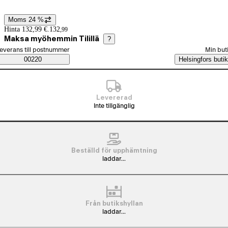
Moms 24 %
Prisinformation
Hinta 132,99 €.
132
,
99
Maksa myöhemmin Tilillä
?
älj beställningssätt
everans till postnummer
Min but
Saatavuustiedot
00220
Helsingfors butik
Levererad
Inte tillgänglig
Beställd för upphämtning
laddar...
Från butikshyllan
laddar...