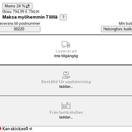
Moms 24 %
Prisinformation
Hinta 794,99 €.
794
,
99
Maksa myöhemmin Tilillä
?
älj beställningssätt
everans till postnummer
Min but
Saatavuustiedot
00220
Helsingfors butik
Levererad
Inte tillgänglig
Beställd för upphämtning
laddar...
Från butikshyllan
laddar...
Kan skickas
0
st