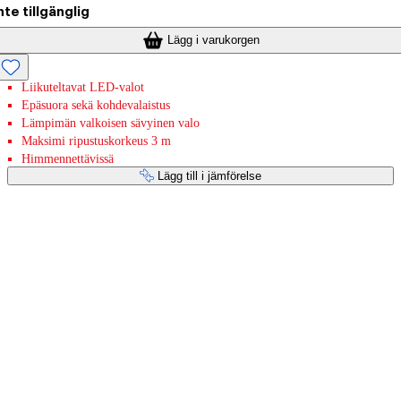
nte tillgänglig
Lägg i varukorgen
Liikuteltavat LED-valot
Epäsuora sekä kohdevalaistus
Lämpimän valkoisen sävyinen valo
Maksimi ripustuskorkeus 3 m
Himmennettävissä
Lägg till i jämförelse
Betaltjänster