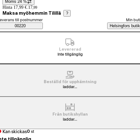
Moms 24 %
Prisinformation
Hinta 17,99 €.
17
,
99
Maksa myöhemmin Tilillä
?
älj beställningssätt
everans till postnummer
Min but
Saatavuustiedot
00220
Helsingfors butik
Levererad
Inte tillgänglig
Beställd för upphämtning
laddar...
Från butikshyllan
laddar...
Kan skickas
0
st
nte tillgänglig