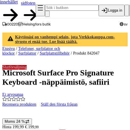
innehållet
sidfoten
Logga in
00220
Helsingfors butik
sv
Käytössäsi on vanhempi selain, jota Verkkokauppa.com-
sivusto ei enää tue. Lue lisää täältä.
Etusivu
/
Telefoner, surfplattor och
klockor
/
Surfplattor
/
Surfplattstillbehör
/
Produkt 842047
Slutförsäljning
Microsoft Surface Pro Signature
Keyboard -näppäimistö, safiiri
Ei arvosanaa
Recensera produkten
Ställ den första frågan
Produktbilder och videor
Moms 24 %
Prisinformation
Hinta 199,99 €.
199
,
99