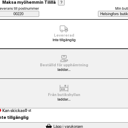
Maksa myöhemmin Tilillä
?
älj beställningssätt
everans till postnummer
Min but
Saatavuustiedot
00220
Helsingfors butik
Levererad
Inte tillgänglig
Beställd för upphämtning
laddar...
Från butikshyllan
laddar...
Kan skickas
0
st
nte tillgänglig
Lägg i varukorgen