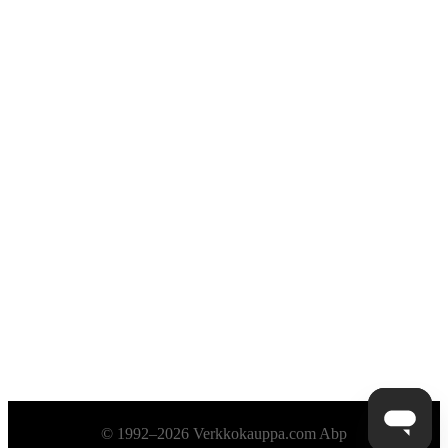
Alatunniste
© 1992–2026 Verkkokauppa.com Abp