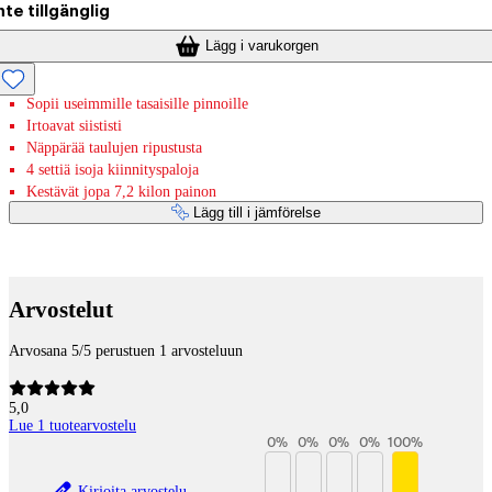
nte tillgänglig
Lägg i varukorgen
Sopii useimmille tasaisille pinnoille
Irtoavat siististi
Näppärää taulujen ripustusta
4 settiä isoja kiinnityspaloja
Kestävät jopa 7,2 kilon painon
Lägg till i jämförelse
Betaltjänster
Arvostelut
Arvosana 5/5 perustuen 1 arvosteluun
5,0
Lue 1 tuotearvostelu
0
%
0
%
0
%
0
%
100
%
Kirjoita arvostelu