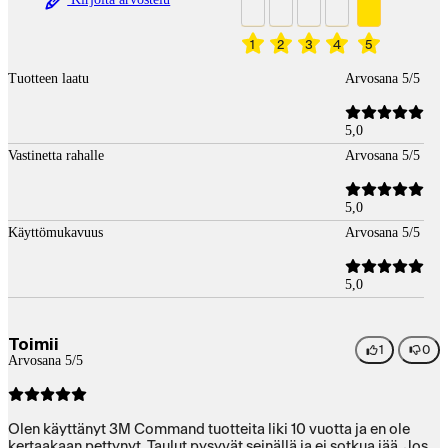
1
2
3
4
5
Tuotteen laatu
Arvosana 5/5
5,0
Vastinetta rahalle
Arvosana 5/5
5,0
Käyttömukavuus
Arvosana 5/5
5,0
Toimii
1
0
Arvosana 5/5
Olen käyttänyt 3M Command tuotteita liki 10 vuotta ja en ole
kertaakaan pettynyt. Taulut pysyvät seinällä ja ei sotkua jää. Jos