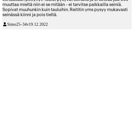
muuttaa mieltä niin ei se mitään - ei tarvitse paikkailla seiniä.
Sopivat muuhunkin kuin tauluihin. Reititin yms pysyy mukavasti
seinässä kiinni ja pois tieltä.
Simo
25–34v
19.12.2022