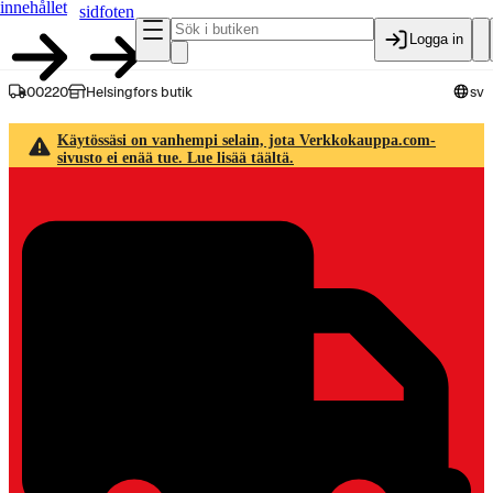
innehållet
sidfoten
Logga in
00220
Helsingfors butik
sv
Käytössäsi on vanhempi selain, jota Verkkokauppa.com-
sivusto ei enää tue. Lue lisää täältä.