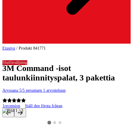
Etusivu
/
Produkt 841771
Slutförsäljning
3M Command -isot
taulunkiinnityspalat, 3 pakettia
Arvosana 5/5 perustuen 1 arvosteluun
1
recension
Ställ den första frågan
Produktbilder och videor
Visa produktbild 2
Visa produktbild 3
Visa produktbild 1