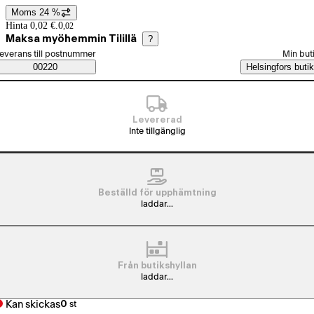
Moms 24 %
Prisinformation
Hinta 0,02 €.
0
,
02
Maksa myöhemmin Tilillä
?
älj beställningssätt
everans till postnummer
Min but
Saatavuustiedot
00220
Helsingfors butik
Levererad
Inte tillgänglig
Beställd för upphämtning
laddar...
Från butikshyllan
laddar...
Kan skickas
0
st