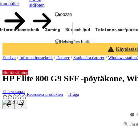
innehållet
sidfoten
00220
Informationsteknik
Gaming
Bild och ljud
Telefoner, surfplatt
Helsingfors butik
Käytössäsi
Etusivu
/
Informationsteknik
/
Datorer
/
Stationära datorer
/
Windows stationä
Slutförsäljning
HP Elite 800 G9 SFF -pöytäkone, W
Ei arvosanaa
Recensera produkten
1
fråga
Produktbilder och videor
Visa
Förs