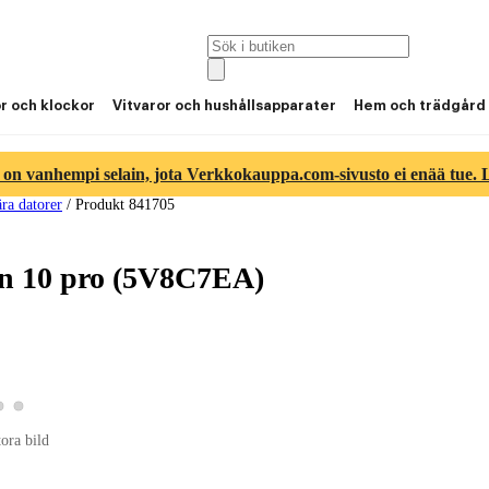
or och klockor
Vitvaror och hushållsapparater
Hem och trädgård
 on vanhempi selain, jota Verkkokauppa.com-sivusto ei enää tue. Lu
ra datorer
/
Produkt 841705
in 10 pro (5V8C7EA)
Visa produktbild 2
Visa produktbild 3
 produktbild 1
tora bild