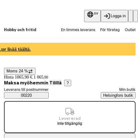
sv
Logga in
Hobby och fritid
En timmes leverans
För företag
Outlet
Fyndpartier
Guider och artiklar
Vaihtokauppa
e lisää täältä.
Tjänster
Aktuellt
Moms 24 %
Prisinformation
Hinta 1065,90 €.
1 065
,
90
Maksa myöhemmin Tilillä
?
Välj beställningssätt
Leverans till postnummer
Min butik
Saatavuustiedot
00220
Helsingfors butik
Levererad
Inte tillgänglig