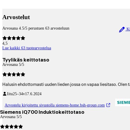
Betaltjänster
Arvostelut
Arvosana 4.5/5 perustuen 63 arvosteluun
Ki
4,5
Lue kaikki 63 tuotearvostelua
Tyylikäs keittotaso
Arvosana 5/5
Halusin ehdottomasti uuden lieden jossa on vapaa liesitaso. Olen tä
Iitu
25–34v
17.6.2024
Arvostelu kirjoitettu sivustolla siemens-home.bsh-group.com
Siemens iQ700 Induktiokeittotaso
Arvosana 5/5