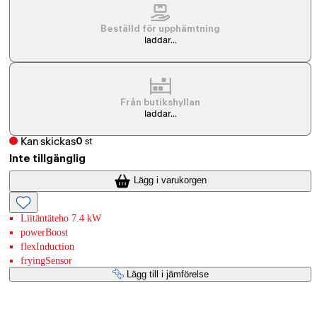
Beställd för upphämtning
laddar...
Från butikshyllan
laddar...
Kan skickas
0
st
Inte tillgänglig
Lägg i varukorgen
Liitäntäteho 7.4 kW
powerBoost
flexInduction
fryingSensor
Lägg till i jämförelse