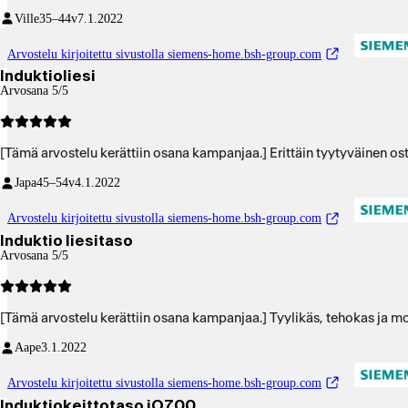
Ville
35–44v
7.1.2022
Arvostelu kirjoitettu sivustolla siemens-home.bsh-group.com
Induktioliesi
Arvosana 5/5
[Tämä arvostelu kerättiin osana kampanjaa.] Erittäin tyytyväinen os
Japa
45–54v
4.1.2022
Arvostelu kirjoitettu sivustolla siemens-home.bsh-group.com
Induktio liesitaso
Arvosana 5/5
[Tämä arvostelu kerättiin osana kampanjaa.] Tyylikäs, tehokas ja mo
Aape
3.1.2022
Arvostelu kirjoitettu sivustolla siemens-home.bsh-group.com
Induktiokeittotaso iQ700