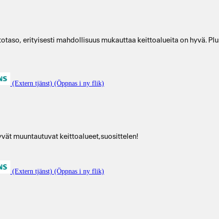
taso, erityisesti mahdollisuus mukauttaa keittoalueita on hyvä. Plu
(Extern tjänst) (Öppnas i ny flik)
vät muuntautuvat keittoalueet,suosittelen!
(Extern tjänst) (Öppnas i ny flik)