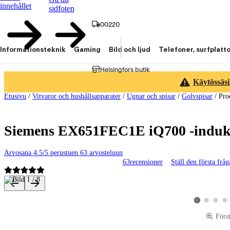
innehållet
sidfoten
00220
Informationsteknik
Gaming
Bild och ljud
Telefoner, surfplatt
Helsingfors butik
Käytössäsi
Etusivu
/
Vitvaror och hushållsapparater
/
Ugnar och spisar
/
Golvspisar
/
Pro
Siemens EX651FEC1E iQ700 -indukt
Arvosana 4.5/5 perustuen 63 arvosteluun
63
recensioner
Ställ den första frå
Produktbilder och videor
Visa produktbi
Visa pro
Vis
Visa produktbi
Förs