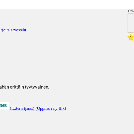
0
%
rjoita arvostelu
1
hän erittäin tyytyväinen.
(Extern tjänst) (Öppnas i ny flik)