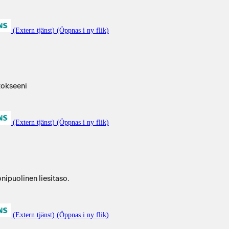
(Extern tjänst) (Öppnas i ny flik)
tokseeni
(Extern tjänst) (Öppnas i ny flik)
nipuolinen liesitaso.
(Extern tjänst) (Öppnas i ny flik)