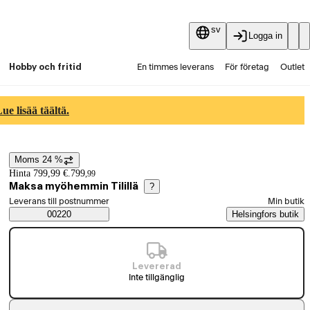
sv
Logga in
Hobby och fritid
En timmes leverans
För företag
Outlet
Fyndpartier
Guider och artiklar
Vaihtokauppa
e lisää täältä.
Tjänster
Aktuellt
Moms 24 %
Prisinformation
Hinta 799,99 €.
799
,
99
Maksa myöhemmin Tilillä
?
Välj beställningssätt
Leverans till postnummer
Min butik
Saatavuustiedot
00220
Helsingfors butik
Levererad
Inte tillgänglig