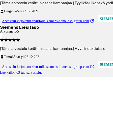
[Tämä arvostelu kerättiin osana kampanjaa.] Tyylikäs ulkonäkö yhdis
Luigi
45–54v
27.12.2021
Arvostelu kirjoitettu sivustolla siemens-home.bsh-group.com
Siemens Liesitaso
Arvosana 5/5
[Tämä arvostelu kerättiin osana kampanjaa.] Hyvä induktiotaso
Timo
65 tai yli
26.12.2021
Arvostelu kirjoitettu sivustolla siemens-home.bsh-group.com
Lue kaikki 63 tuotearvostelua