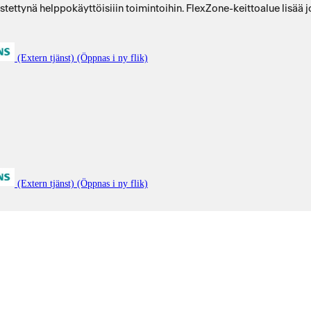
tettynä helppokäyttöisiiin toimintoihin. FlexZone-keittoalue lisää 
(Extern tjänst) (Öppnas i ny flik)
(Extern tjänst) (Öppnas i ny flik)