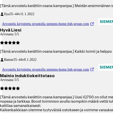
[Tämä arvostelu kerättiin osana kampanjaa.] Meidän ensimmäinen ind
Ilya
35–44v
11.1.2022
Arvostelu kirjoitettu sivustolla siemens-home.bsh-group.com
Hyvä Liesi
Arvosana 5/5
[Tämä arvostelu kerättiin osana kampanjaa.] Kaikki toimii ja helppo
Bamse
35–44v
8.1.2022
Arvostelu kirjoitettu sivustolla siemens-home.bsh-group.com
Mainio induktiokeittotaso
Arvosana 5/5
[Tämä arvostelu kerättiin osana kampanjaa.] Uusi iQ700 on ollut mei
nopeaa ja tarkkaa. Boost toiminnon avulla isompikin määrä vettä tu
kattilaa samanaikaisesti.
Kaikenkaikkiaan olemme tyytyväisiä ost