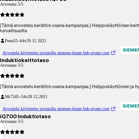
Arvosana 5/5
[Tämä arvostelu kerättiin osana kampanjaa.] Helppokäyttöinen keitto
turvallisuutta
Pena
55–64v
29.12.2021
Arvostelu kirjoitettu sivustolla siemens-home.bsh-group.com
Induktiokeittotaso
Arvosana 5/5
[Tämä arvostelu kerättiin osana kampanjaa.] Helppokäyttöinen ja hy
Mr72
45–54v
28.12.2021
Arvostelu kirjoitettu sivustolla siemens-home.bsh-group.com
iQ700 Induktiotaso
Arvosana 5/5