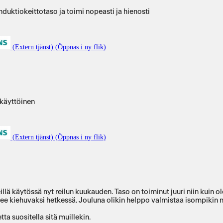
uktiokeittotaso ja toimi nopeasti ja hienosti
(Extern tjänst) (Öppnas i ny flik)
 käyttöinen
(Extern tjänst) (Öppnas i ny flik)
llä käytössä nyt reilun kuukauden. Taso on toiminut juuri niin kuin 
lee kiehuvaksi hetkessä. Jouluna olikin helppo valmistaa isompikin 
okseen ja voimme varauksetta suositella sitä muillekin.