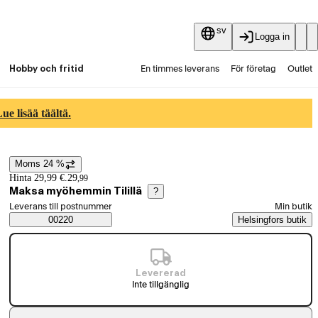
sv
Logga in
Hobby och fritid
En timmes leverans
För företag
Outlet
Fyndpartier
Guider och artiklar
Vaihtokauppa
e lisää täältä.
Tjänster
Aktuellt
Moms 24 %
Prisinformation
Hinta 29,99 €.
29
,
99
Maksa myöhemmin Tilillä
?
Välj beställningssätt
Leverans till postnummer
Min butik
Saatavuustiedot
00220
Helsingfors butik
Levererad
Inte tillgänglig