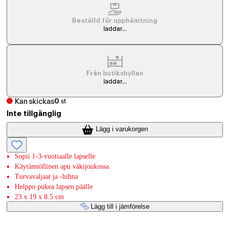
Beställd för upphämtning
laddar...
Från butikshyllan
laddar...
Kan skickas
0
st
Inte tillgänglig
Lägg i varukorgen
Sopii 1-3-vuotiaalle lapselle
Käytännöllinen apu väkijoukossa
Turvavaljaat ja -hihna
Helppo pukea lapsen päälle
23 x 19 x 8.5 cm
Lägg till i jämförelse