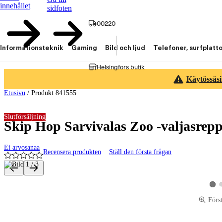
innehållet
sidfoten
00220
Informationsteknik
Gaming
Bild och ljud
Telefoner, surfplatt
Helsingfors butik
Käytössäsi
Etusivu
/
Produkt 841555
Slutförsäljning
Skip Hop Sarvivalas Zoo -valjasrep
Ei arvosanaa
Recensera produkten
Ställ den första frågan
Produktbilder och videor
Visa
Förs