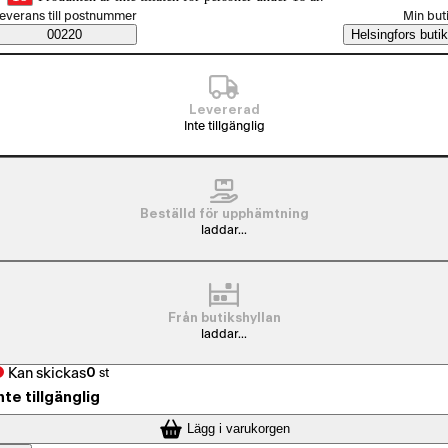
älj beställningssätt
everans till postnummer
Min but
Saatavuustiedot
00220
Helsingfors butik
Levererad
Inte tillgänglig
Beställd för upphämtning
laddar...
Från butikshyllan
laddar...
Kan skickas
0
st
nte tillgänglig
Lägg i varukorgen