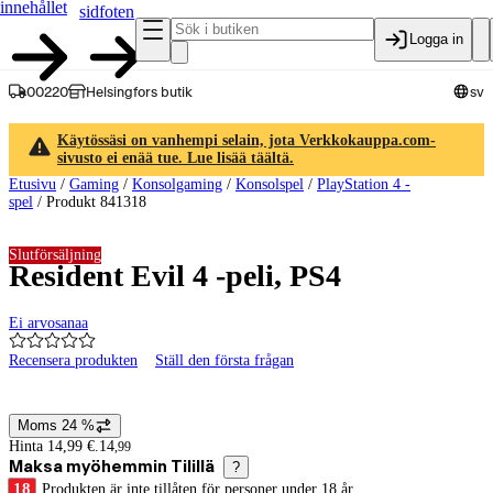
innehållet
sidfoten
Logga in
00220
Helsingfors butik
sv
Käytössäsi on vanhempi selain, jota Verkkokauppa.com-
sivusto ei enää tue. Lue lisää täältä.
Etusivu
/
Gaming
/
Konsolgaming
/
Konsolspel
/
PlayStation 4 -
spel
/
Produkt 841318
Slutförsäljning
Resident Evil 4 -peli, PS4
Ei arvosanaa
Recensera produkten
Ställ den första frågan
Produktbilder och videor
Moms 24 %
Prisinformation
Hinta 14,99 €.
14
,
99
Maksa myöhemmin Tilillä
?
18
Produkten är inte tillåten för personer under 18 år.