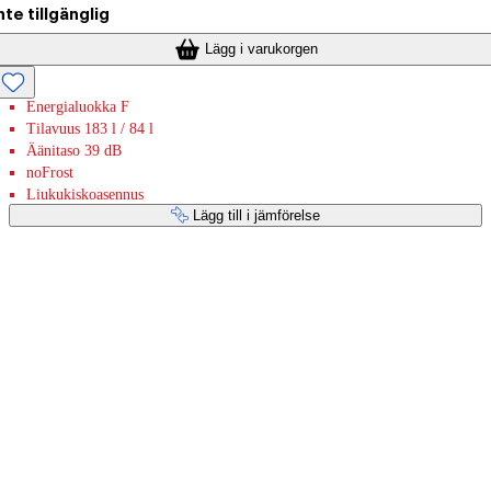
nte tillgänglig
Lägg i varukorgen
Energialuokka F
Tilavuus 183 l / 84 l
Äänitaso 39 dB
noFrost
Liukukiskoasennus
Lägg till i jämförelse
Betaltjänster