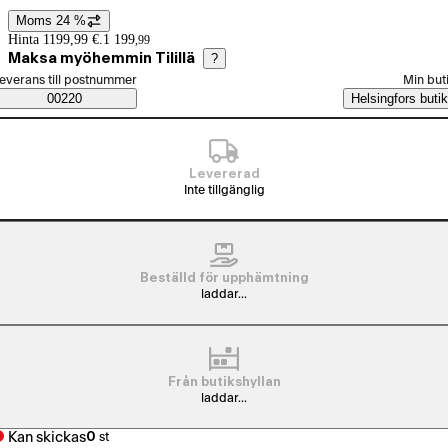
Moms 24 %
Prisinformation
Hinta 1199,99 €.
1 199
,
99
Maksa myöhemmin Tilillä
?
älj beställningssätt
everans till postnummer
Min but
Saatavuustiedot
00220
Helsingfors butik
Levererad
Inte tillgänglig
Beställd för upphämtning
laddar...
Från butikshyllan
laddar...
Kan skickas
0
st