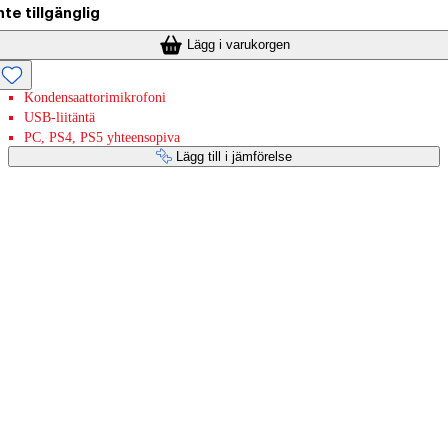
nte tillgänglig
Lägg i varukorgen
Kondensaattorimikrofoni
USB-liitäntä
PC, PS4, PS5 yhteensopiva
Lägg till i jämförelse
Betaltjänster