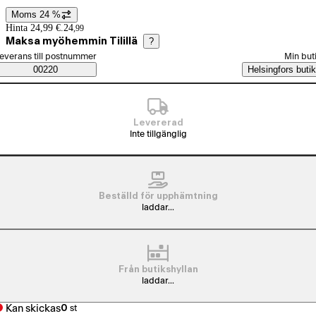
Moms 24 %
Prisinformation
Hinta 24,99 €.
24
,
99
Maksa myöhemmin Tilillä
?
älj beställningssätt
everans till postnummer
Min but
Saatavuustiedot
00220
Helsingfors butik
Levererad
Inte tillgänglig
Beställd för upphämtning
laddar...
Från butikshyllan
laddar...
Kan skickas
0
st