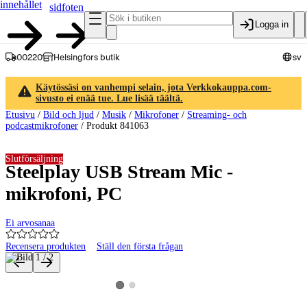
innehållet
sidfoten
Logga in
00220
Helsingfors butik
sv
Käytössäsi on vanhempi selain, jota Verkkokauppa.com-
sivusto ei enää tue. Lue lisää täältä.
Etusivu
/
Bild och ljud
/
Musik
/
Mikrofoner
/
Streaming- och
podcastmikrofoner
/
Produkt 841063
Slutförsäljning
Steelplay USB Stream Mic -
mikrofoni, PC
Ei arvosanaa
Recensera produkten
Ställ den första frågan
Produktbilder och videor
Visa produktbild 2
Visa produktbild 1