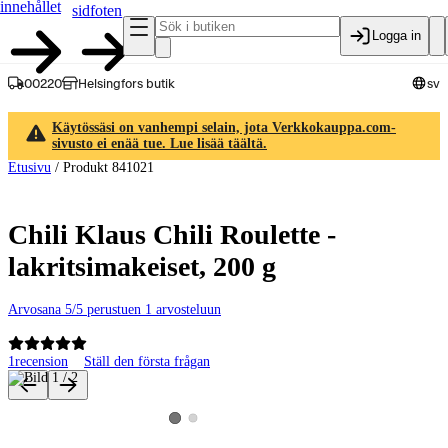
innehållet
sidfoten
Logga in
00220
Helsingfors butik
sv
Käytössäsi on vanhempi selain, jota Verkkokauppa.com-
sivusto ei enää tue. Lue lisää täältä.
Etusivu
/
Produkt 841021
Chili Klaus Chili Roulette -
lakritsimakeiset, 200 g
Arvosana 5/5 perustuen 1 arvosteluun
1
recension
Ställ den första frågan
Produktbilder och videor
Visa produktbild 2
Visa produktbild 1