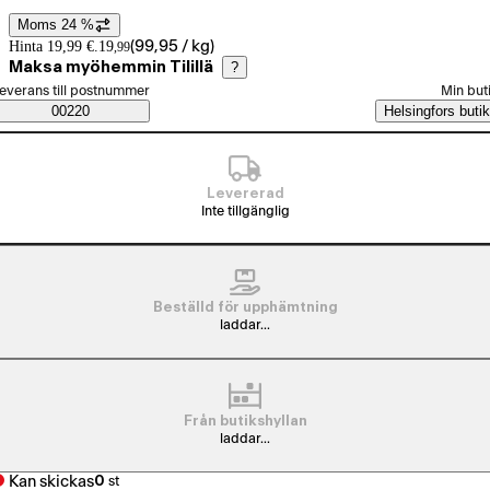
Moms 24 %
Prisinformation
Hinta 19,99 €.
19
(
99,95 / kg
)
,
99
Maksa myöhemmin Tilillä
?
älj beställningssätt
everans till postnummer
Min but
Saatavuustiedot
00220
Helsingfors butik
Levererad
Inte tillgänglig
Beställd för upphämtning
laddar...
Från butikshyllan
laddar...
Kan skickas
0
st