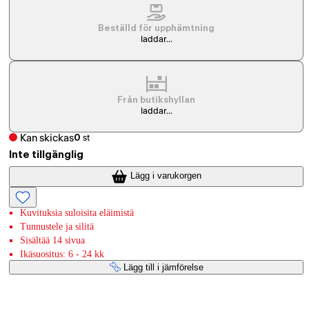
Beställd för upphämtning
laddar...
Från butikshyllan
laddar...
Kan skickas
0
st
Inte tillgänglig
Lägg i varukorgen
Kuvituksia suloisita eläimistä
Tunnustele ja silitä
Sisältää 14 sivua
Ikäsuositus: 6 - 24 kk
Lägg till i jämförelse