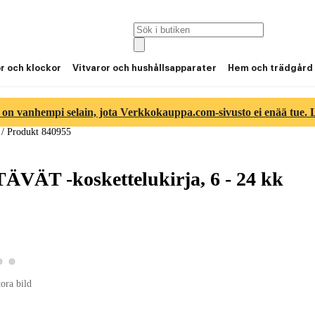
or och klockor
Vitvaror och hushållsapparater
Hem och trädgård
 on vanhempi selain, jota Verkkokauppa.com-sivusto ei enää tue. Lu
/
Produkt 840955
TÄVÄT -koskettelukirja, 6 - 24 kk
Visa produktbild 2
Visa produktbild 3
 produktbild 1
tora bild