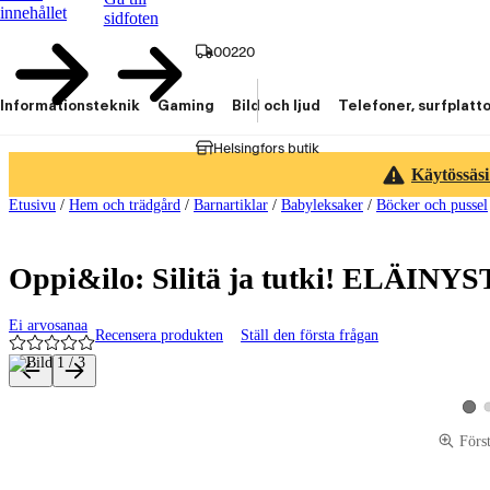
innehållet
sidfoten
00220
Informationsteknik
Gaming
Bild och ljud
Telefoner, surfplatt
Helsingfors butik
Käytössäsi
Etusivu
/
Hem och trädgård
/
Barnartiklar
/
Babyleksaker
/
Böcker och pussel
Oppi&ilo: Silitä ja tutki! ELÄINYS
Ei arvosanaa
Recensera produkten
Ställ den första frågan
Produktbilder och videor
Visa
Förs