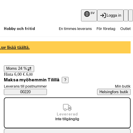
sv
Logga in
Hobby och fritid
En timmes leverans
För företag
Outlet
Fyndpartier
Guider och artiklar
Vaihtokauppa
e lisää täältä.
Tjänster
Aktuellt
Moms 24 %
Prisinformation
Hinta 6,00 €.
6
,
00
Maksa myöhemmin Tilillä
?
Välj beställningssätt
Leverans till postnummer
Min butik
Saatavuustiedot
00220
Helsingfors butik
Levererad
Inte tillgänglig